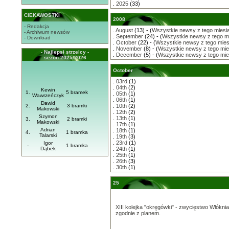
.
2025
(33)
CIEKAWOSTKI
2008
- Redakcja
.
August
(13) - (
Wszystkie newsy z tego miesi
- Archiwum newsów
.
September
(24) - (
Wszystkie newsy z tego m
- Download
.
October
(22) - (
Wszystkie newsy z tego mies
.
November
(8) - (
Wszystkie newsy z tego mie
- Najlepsi strzelcy -
.
December
(5) - (
Wszystkie newsy z tego mie
sezon 2025/2026
October
.
03rd
(1)
.
04th
(2)
Kewin
1.
5 bramek
.
05th
(1)
Wawrzeńczyk
.
06th
(1)
Dawid
2.
3 bramki
.
10th
(2)
Makowski
.
12th
(2)
Szymon
.
13th
(1)
3.
2 bramki
Makowski
.
17th
(1)
Adrian
.
18th
(1)
4.
1 bramka
Talarski
.
19th
(3)
.
23rd
(1)
Igor
-
1 bramka
Dąbek
.
24th
(1)
.
25th
(1)
.
26th
(3)
.
30th
(1)
25
XIII kolejka "okręgówki" - zwycięstwo Włókni
zgodnie z planem.