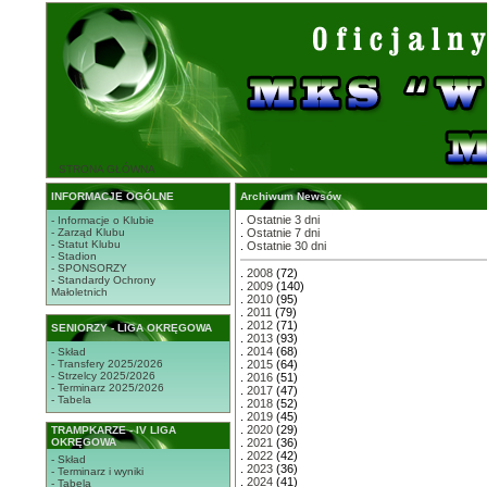
STRONA GŁÓWNA
INFORMACJE OGÓLNE
Archiwum Newsów
.
Ostatnie 3 dni
- Informacje o Klubie
- Zarząd Klubu
.
Ostatnie 7 dni
- Statut Klubu
.
Ostatnie 30 dni
- Stadion
- SPONSORZY
.
2008
(72)
- Standardy Ochrony
.
2009
(140)
Małoletnich
.
2010
(95)
.
2011
(79)
.
2012
(71)
SENIORZY - LIGA OKRĘGOWA
.
2013
(93)
.
2014
(68)
- Skład
- Transfery 2025/2026
.
2015
(64)
- Strzelcy 2025/2026
.
2016
(51)
- Terminarz 2025/2026
.
2017
(47)
- Tabela
.
2018
(52)
.
2019
(45)
.
2020
(29)
TRAMPKARZE - IV LIGA
OKRĘGOWA
.
2021
(36)
.
2022
(42)
- Skład
.
2023
(36)
- Terminarz i wyniki
.
2024
(41)
- Tabela