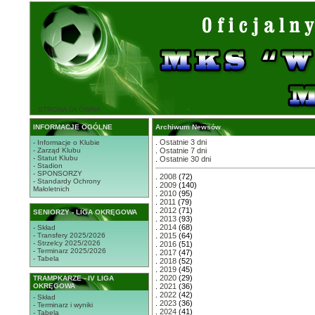
STRONA GŁÓWNA
INFORMACJE OGÓLNE
Archiwum Newsów
.
Ostatnie 3 dni
- Informacje o Klubie
- Zarząd Klubu
.
Ostatnie 7 dni
- Statut Klubu
.
Ostatnie 30 dni
- Stadion
- SPONSORZY
.
2008
(72)
- Standardy Ochrony
.
2009
(140)
Małoletnich
.
2010
(95)
.
2011
(79)
.
2012
(71)
SENIORZY - LIGA OKRĘGOWA
.
2013
(93)
.
2014
(68)
- Skład
- Transfery 2025/2026
.
2015
(64)
- Strzelcy 2025/2026
.
2016
(51)
- Terminarz 2025/2026
.
2017
(47)
- Tabela
.
2018
(52)
.
2019
(45)
.
2020
(29)
TRAMPKARZE - IV LIGA
OKRĘGOWA
.
2021
(36)
.
2022
(42)
- Skład
.
2023
(36)
- Terminarz i wyniki
.
2024
(41)
- Tabela