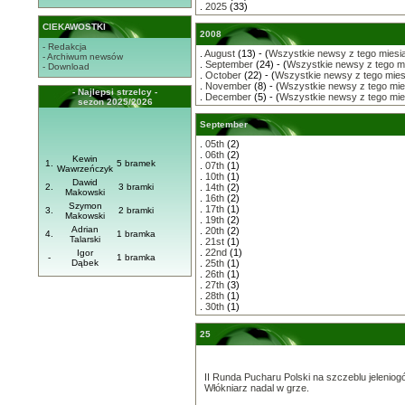
.
2025
(33)
CIEKAWOSTKI
2008
- Redakcja
.
August
(13) - (
Wszystkie newsy z tego miesi
- Archiwum newsów
.
September
(24) - (
Wszystkie newsy z tego m
- Download
.
October
(22) - (
Wszystkie newsy z tego mies
.
November
(8) - (
Wszystkie newsy z tego mie
- Najlepsi strzelcy -
.
December
(5) - (
Wszystkie newsy z tego mie
sezon 2025/2026
September
.
05th
(2)
.
06th
(2)
Kewin
1.
5 bramek
.
07th
(1)
Wawrzeńczyk
.
10th
(1)
Dawid
2.
3 bramki
.
14th
(2)
Makowski
.
16th
(2)
Szymon
.
17th
(1)
3.
2 bramki
Makowski
.
19th
(2)
Adrian
.
20th
(2)
4.
1 bramka
Talarski
.
21st
(1)
.
22nd
(1)
Igor
-
1 bramka
Dąbek
.
25th
(1)
.
26th
(1)
.
27th
(3)
.
28th
(1)
.
30th
(1)
25
II Runda Pucharu Polski na szczeblu jeleniog
Włókniarz nadal w grze.