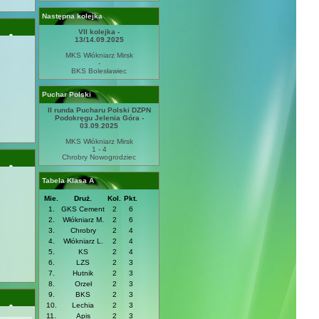
Następna kolejka
VII kolejka -
13/14.09.2025
MKS Włókniarz Mirsk
-
BKS Bolesławiec
Puchar Polski
II runda Pucharu Polski DZPN
Podokręgu Jelenia Góra -
03.09.2025
MKS Włókniarz Mirsk
1 - 4
Chrobry Nowogrodziec
Tabela Klasa A
Mie.
Druż.
Kol.
Pkt.
1.
GKS Cement
2
6
2.
Włókniarz M.
2
6
3.
Chrobry
2
4
4.
Włókniarz L.
2
4
5.
KS
2
4
6.
LZS
2
3
7.
Hutnik
2
3
8.
Orzeł
2
3
9.
BKS
2
3
10.
Lechia
2
3
11.
Apis
2
3