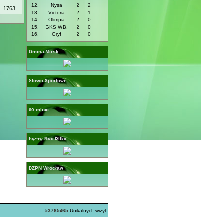
12.
Nysa
2
2
1763
13.
Victoria
2
1
14.
Olimpia
2
0
15.
GKS W.B.
2
0
16.
Gryf
2
0
Gmina Mirsk
Słowo Sportowe
90 minut
Łączy Nas Piłka
DZPN Wrocław
53765465
Unikalnych wizyt