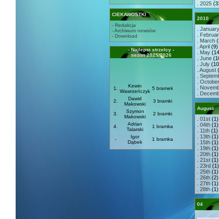
.
2025
(3
CIEKAWOSTKI
2010
- Redakcja
.
Januar
- Archiwum newsów
.
Februa
- Download
.
March
(
.
April
(9) 
- Najlepsi strzelcy -
.
May
(14
sezon 2025/2026
.
June
(10
.
July
(10)
.
August
(
.
Septem
.
Octobe
Kewin
.
Novemb
1.
5 bramek
Wawrzeńczyk
.
Decemb
Dawid
2.
3 bramki
Makowski
August
Szymon
3.
2 bramki
Makowski
.
01st
(1)
Adrian
.
04th
(1)
4.
1 bramka
Talarski
.
11th
(1)
.
13th
(1)
Igor
-
1 bramka
Dąbek
.
15th
(1)
.
19th
(1)
.
20th
(1)
.
21st
(1)
.
23rd
(1)
.
25th
(1)
.
26th
(2)
.
27th
(1)
.
28th
(1)
04