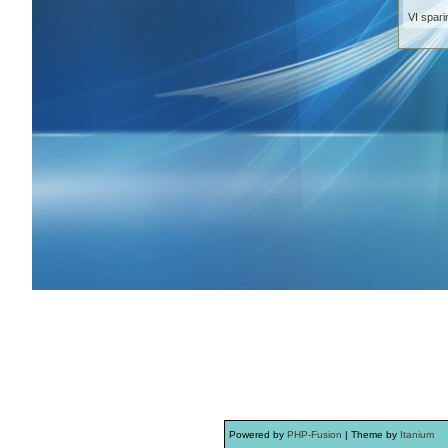
VI spari
Powered by
PHP-Fusion
| Theme by
Itanium