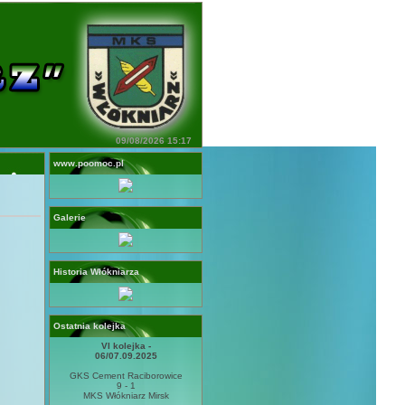
09/08/2026 15:17
www.poomoc.pl
Galerie
Historia Włókniarza
Ostatnia kolejka
VI kolejka -
06/07.09.2025
GKS Cement Raciborowice
9 - 1
MKS Włókniarz Mirsk