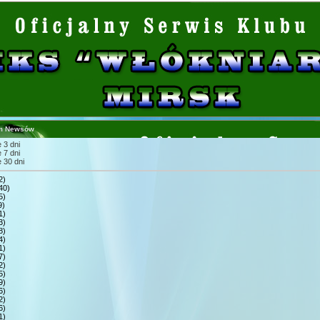
m Newsów
 3 dni
 7 dni
 30 dni
2)
40)
5)
9)
1)
3)
8)
4)
1)
7)
2)
5)
9)
6)
2)
6)
1)