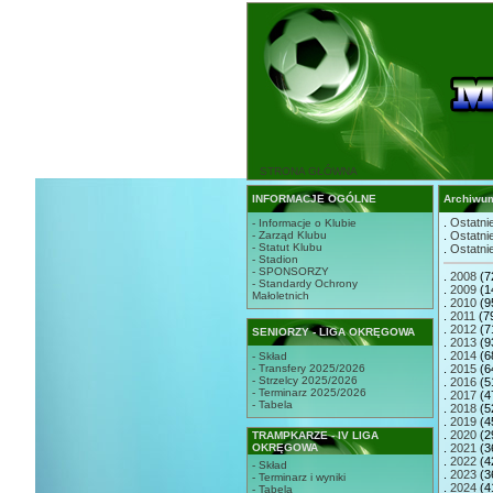
STRONA GŁÓWNA
INFORMACJE OGÓLNE
Archiwu
.
Ostatnie
- Informacje o Klubie
- Zarząd Klubu
.
Ostatnie
- Statut Klubu
.
Ostatnie
- Stadion
- SPONSORZY
.
2008
(7
- Standardy Ochrony
.
2009
(1
Małoletnich
.
2010
(9
.
2011
(7
.
2012
(7
SENIORZY - LIGA OKRĘGOWA
.
2013
(9
.
2014
(6
- Skład
- Transfery 2025/2026
.
2015
(6
- Strzelcy 2025/2026
.
2016
(5
- Terminarz 2025/2026
.
2017
(4
- Tabela
.
2018
(5
.
2019
(4
.
2020
(2
TRAMPKARZE - IV LIGA
OKRĘGOWA
.
2021
(3
.
2022
(4
- Skład
.
2023
(3
- Terminarz i wyniki
.
2024
(4
- Tabela