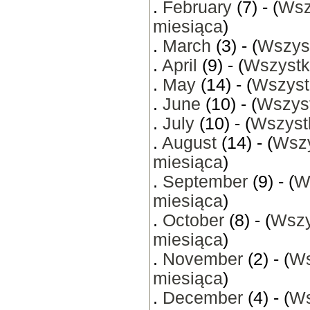
.
February
(7) - (
Wsz
miesiąca
)
.
March
(3) - (
Wszyst
.
April
(9) - (
Wszystk
.
May
(14) - (
Wszyst
.
June
(10) - (
Wszyst
.
July
(10) - (
Wszystk
.
August
(14) - (
Wszy
miesiąca
)
.
September
(9) - (
W
miesiąca
)
.
October
(8) - (
Wszy
miesiąca
)
.
November
(2) - (
Ws
miesiąca
)
.
December
(4) - (
Ws