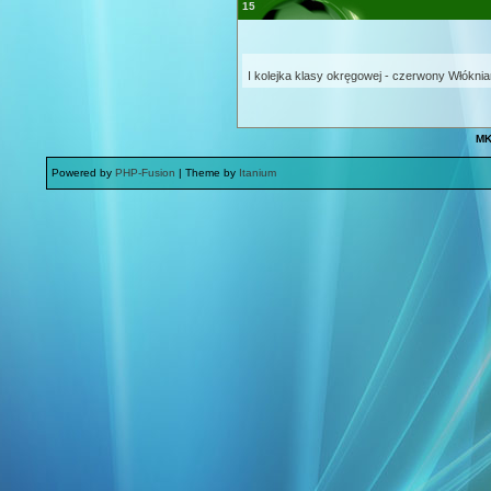
15
I kolejka klasy okręgowej - czerwony Włóknia
MK
Powered by
PHP-Fusion
| Theme by
Itanium