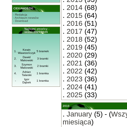
.
2014
(68)
CIEKAWOSTKI
.
2015
(64)
- Redakcja
- Archiwum newsów
- Download
.
2016
(51)
- Najlepsi strzelcy -
.
2017
(47)
sezon 2025/2026
.
2018
(52)
.
2019
(45)
Kewin
1.
5 bramek
Wawrzeńczyk
.
2020
(29)
Dawid
2.
3 bramki
Makowski
.
2021
(36)
Szymon
3.
2 bramki
Makowski
.
2022
(42)
Adrian
4.
1 bramka
Talarski
.
2023
(36)
Igor
-
1 bramka
Dąbek
.
2024
(41)
.
2025
(33)
2010
.
January
(5) - (
Wszy
miesiąca
)