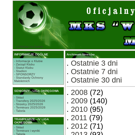
STRONA GŁÓWNA
INFORMACJE OGÓLNE
Archiwum Newsów
.
Ostatnie 3 dni
- Informacje o Klubie
- Zarząd Klubu
- Statut Klubu
.
Ostatnie 7 dni
- Stadion
- SPONSORZY
- Standardy Ochrony
.
Ostatnie 30 dni
Małoletnich
.
2008
(72)
SENIORZY - LIGA OKRĘGOWA
- Skład
.
2009
(140)
- Transfery 2025/2026
- Strzelcy 2025/2026
.
2010
(95)
- Terminarz 2025/2026
- Tabela
.
2011
(79)
TRAMPKARZE - IV LIGA
OKRĘGOWA
.
2012
(71)
- Skład
- Terminarz i wyniki
.
2013
(93)
- Tabela