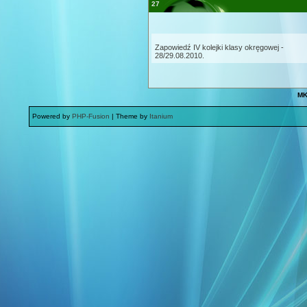
27
Zapowiedź IV kolejki klasy okręgowej -
28/29.08.2010.
MK
Powered by
PHP-Fusion
| Theme by
Itanium