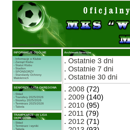
STRONA GŁÓWNA
INFORMACJE OGÓLNE
Archiwum Newsów
.
Ostatnie 3 dni
- Informacje o Klubie
- Zarząd Klubu
- Statut Klubu
.
Ostatnie 7 dni
- Stadion
- SPONSORZY
- Standardy Ochrony
.
Ostatnie 30 dni
Małoletnich
.
2008
(72)
SENIORZY - LIGA OKRĘGOWA
- Skład
.
2009
(140)
- Transfery 2025/2026
- Strzelcy 2025/2026
.
2010
(95)
- Terminarz 2025/2026
- Tabela
.
2011
(79)
TRAMPKARZE - IV LIGA
OKRĘGOWA
.
2012
(71)
- Skład
- Terminarz i wyniki
.
2013
(93)
- Tabela