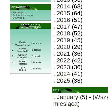
.
2014
(68)
CIEKAWOSTKI
.
2015
(64)
- Redakcja
- Archiwum newsów
- Download
.
2016
(51)
- Najlepsi strzelcy -
.
2017
(47)
sezon 2025/2026
.
2018
(52)
.
2019
(45)
Kewin
1.
5 bramek
Wawrzeńczyk
.
2020
(29)
Dawid
2.
3 bramki
Makowski
.
2021
(36)
Szymon
3.
2 bramki
Makowski
.
2022
(42)
Adrian
4.
1 bramka
Talarski
.
2023
(36)
Igor
-
1 bramka
Dąbek
.
2024
(41)
.
2025
(33)
2010
.
January
(5) - (
Wszy
miesiąca
)