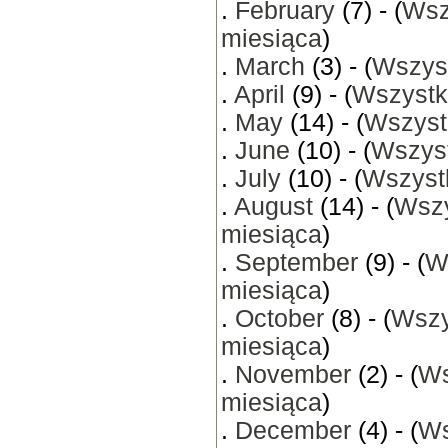
.
February
(7) - (
Wsz
miesiąca
)
.
March
(3) - (
Wszyst
.
April
(9) - (
Wszystk
.
May
(14) - (
Wszyst
.
June
(10) - (
Wszyst
.
July
(10) - (
Wszystk
.
August
(14) - (
Wszy
miesiąca
)
.
September
(9) - (
W
miesiąca
)
.
October
(8) - (
Wszy
miesiąca
)
.
November
(2) - (
Ws
miesiąca
)
.
December
(4) - (
Ws