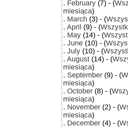
.
February
(7) - (
Wsz
miesiąca
)
.
March
(3) - (
Wszyst
.
April
(9) - (
Wszystk
.
May
(14) - (
Wszyst
.
June
(10) - (
Wszyst
.
July
(10) - (
Wszystk
.
August
(14) - (
Wszy
miesiąca
)
.
September
(9) - (
W
miesiąca
)
.
October
(8) - (
Wszy
miesiąca
)
.
November
(2) - (
Ws
miesiąca
)
.
December
(4) - (
Ws