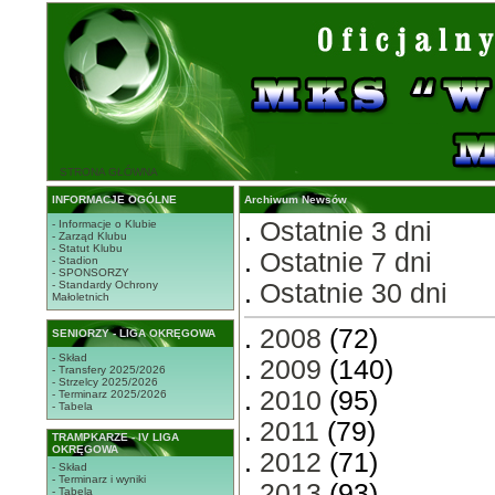
STRONA GŁÓWNA
INFORMACJE OGÓLNE
Archiwum Newsów
.
Ostatnie 3 dni
- Informacje o Klubie
- Zarząd Klubu
- Statut Klubu
.
Ostatnie 7 dni
- Stadion
- SPONSORZY
- Standardy Ochrony
.
Ostatnie 30 dni
Małoletnich
.
2008
(72)
SENIORZY - LIGA OKRĘGOWA
- Skład
.
2009
(140)
- Transfery 2025/2026
- Strzelcy 2025/2026
.
2010
(95)
- Terminarz 2025/2026
- Tabela
.
2011
(79)
TRAMPKARZE - IV LIGA
OKRĘGOWA
.
2012
(71)
- Skład
- Terminarz i wyniki
.
2013
(93)
- Tabela