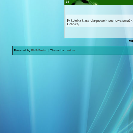
28
IV kolejka klasy okręgowej - pechowa porażk
Granicą.
MK
Powered by
PHP-Fusion
| Theme by
Itanium