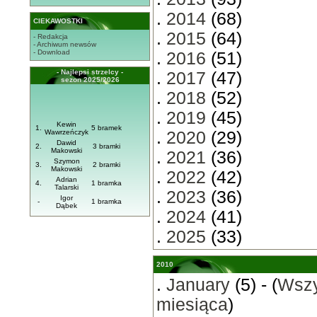
.
2014
(68)
CIEKAWOSTKI
.
2015
(64)
- Redakcja
- Archiwum newsów
- Download
.
2016
(51)
- Najlepsi strzelcy -
.
2017
(47)
sezon 2025/2026
.
2018
(52)
.
2019
(45)
Kewin
1.
5 bramek
Wawrzeńczyk
.
2020
(29)
Dawid
2.
3 bramki
Makowski
.
2021
(36)
Szymon
3.
2 bramki
Makowski
.
2022
(42)
Adrian
4.
1 bramka
Talarski
.
2023
(36)
Igor
-
1 bramka
Dąbek
.
2024
(41)
.
2025
(33)
2010
.
January
(5) - (
Wszy
miesiąca
)