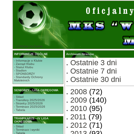
STRONA GŁÓWNA
INFORMACJE OGÓLNE
Archiwum Newsów
.
Ostatnie 3 dni
- Informacje o Klubie
- Zarząd Klubu
- Statut Klubu
.
Ostatnie 7 dni
- Stadion
- SPONSORZY
- Standardy Ochrony
.
Ostatnie 30 dni
Małoletnich
.
2008
(72)
SENIORZY - LIGA OKRĘGOWA
- Skład
.
2009
(140)
- Transfery 2025/2026
- Strzelcy 2025/2026
.
2010
(95)
- Terminarz 2025/2026
- Tabela
.
2011
(79)
TRAMPKARZE - IV LIGA
OKRĘGOWA
.
2012
(71)
- Skład
- Terminarz i wyniki
.
2013
(93)
- Tabela