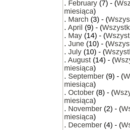
.
February
(7) - (
Wsz
miesiąca
)
.
March
(3) - (
Wszyst
.
April
(9) - (
Wszystk
.
May
(14) - (
Wszyst
.
June
(10) - (
Wszyst
.
July
(10) - (
Wszystk
.
August
(14) - (
Wszy
miesiąca
)
.
September
(9) - (
W
miesiąca
)
.
October
(8) - (
Wszy
miesiąca
)
.
November
(2) - (
Ws
miesiąca
)
.
December
(4) - (
Ws