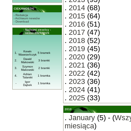
.
2014
(68)
CIEKAWOSTKI
.
2015
(64)
- Redakcja
- Archiwum newsów
- Download
.
2016
(51)
- Najlepsi strzelcy -
.
2017
(47)
sezon 2025/2026
.
2018
(52)
.
2019
(45)
Kewin
1.
5 bramek
Wawrzeńczyk
.
2020
(29)
Dawid
2.
3 bramki
Makowski
.
2021
(36)
Szymon
3.
2 bramki
Makowski
.
2022
(42)
Adrian
4.
1 bramka
Talarski
.
2023
(36)
Igor
-
1 bramka
Dąbek
.
2024
(41)
.
2025
(33)
2010
.
January
(5) - (
Wszy
miesiąca
)