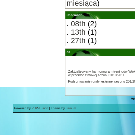
miesiąca
)
December
.
08th
(2)
.
13th
(1)
.
27th
(1)
08
Zaktualizowany harmonogram treningów Włók
w przerwie zimowej sezonu 2010/2011.
Podsumowanie rundy jesiennej sezonu 201/2
MK
Powered by
PHP-Fusion
| Theme by
Itanium