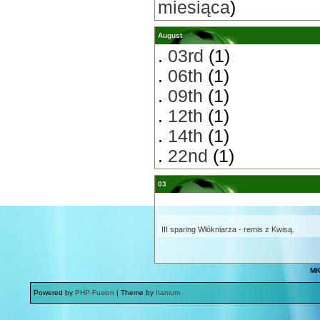
miesiąca
)
August
.
03rd
(1)
.
06th
(1)
.
09th
(1)
.
12th
(1)
.
14th
(1)
.
22nd
(1)
03
III sparing Włókniarza - remis z Kwisą.
MK
Powered by
PHP-Fusion
| Theme by
Itanium