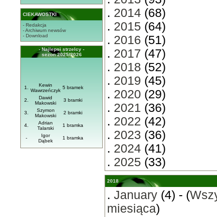
.
2014
(68)
CIEKAWOSTKI
.
2015
(64)
- Redakcja
- Archiwum newsów
- Download
.
2016
(51)
- Najlepsi strzelcy -
.
2017
(47)
sezon 2025/2026
.
2018
(52)
.
2019
(45)
Kewin
1.
5 bramek
Wawrzeńczyk
.
2020
(29)
Dawid
2.
3 bramki
Makowski
.
2021
(36)
Szymon
3.
2 bramki
Makowski
.
2022
(42)
Adrian
4.
1 bramka
Talarski
.
2023
(36)
Igor
-
1 bramka
Dąbek
.
2024
(41)
.
2025
(33)
2018
.
January
(4) - (
Wszy
miesiąca
)