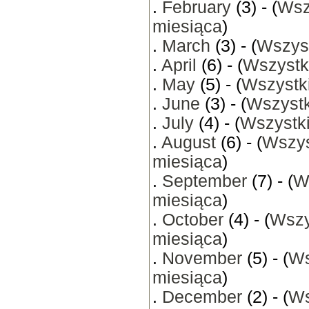
.
February
(3) - (
Wsz
miesiąca
)
.
March
(3) - (
Wszyst
.
April
(6) - (
Wszystk
.
May
(5) - (
Wszystki
.
June
(3) - (
Wszystk
.
July
(4) - (
Wszystki
.
August
(6) - (
Wszys
miesiąca
)
.
September
(7) - (
W
miesiąca
)
.
October
(4) - (
Wszy
miesiąca
)
.
November
(5) - (
Ws
miesiąca
)
.
December
(2) - (
Ws