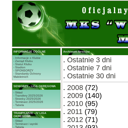
STRONA GŁÓWNA
INFORMACJE OGÓLNE
Archiwum Newsów
.
Ostatnie 3 dni
- Informacje o Klubie
- Zarząd Klubu
- Statut Klubu
.
Ostatnie 7 dni
- Stadion
- SPONSORZY
- Standardy Ochrony
.
Ostatnie 30 dni
Małoletnich
.
2008
(72)
SENIORZY - LIGA OKRĘGOWA
- Skład
.
2009
(140)
- Transfery 2025/2026
- Strzelcy 2025/2026
.
2010
(95)
- Terminarz 2025/2026
- Tabela
.
2011
(79)
TRAMPKARZE - IV LIGA
OKRĘGOWA
.
2012
(71)
- Skład
- Terminarz i wyniki
.
2013
(93)
- Tabela