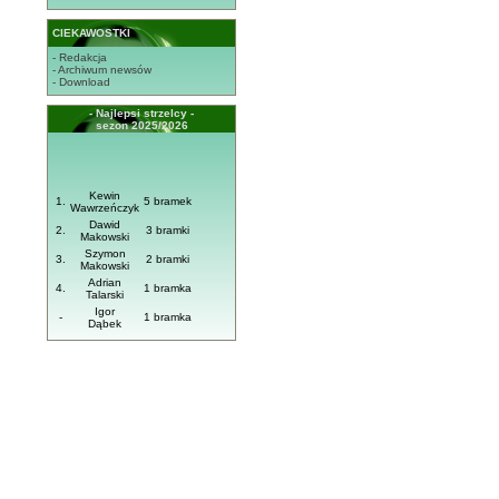
CIEKAWOSTKI
- Redakcja
- Archiwum newsów
- Download
- Najlepsi strzelcy -
sezon 2025/2026
Kewin
1.
5 bramek
Wawrzeńczyk
Dawid
2.
3 bramki
Makowski
Szymon
3.
2 bramki
Makowski
Adrian
4.
1 bramka
Talarski
Igor
-
1 bramka
Dąbek