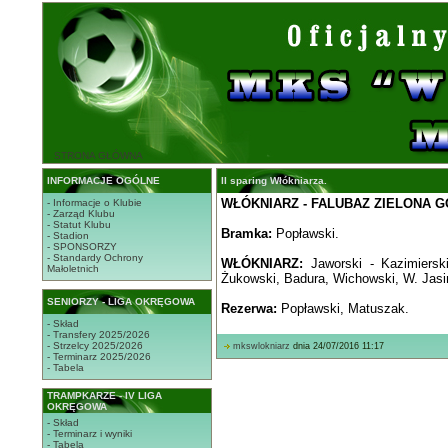
STRONA GŁÓWNA
INFORMACJE OGÓLNE
II sparing Włókniarza.
WŁÓKNIARZ - FALUBAZ ZIELONA G
- Informacje o Klubie
- Zarząd Klubu
- Statut Klubu
Bramka:
Popławski.
- Stadion
- SPONSORZY
- Standardy Ochrony
WŁÓKNIARZ:
Jaworski - Kazimiersk
Małoletnich
Żukowski, Badura, Wichowski, W. Jasiń
SENIORZY - LIGA OKRĘGOWA
Rezerwa:
Popławski, Matuszak.
- Skład
- Transfery 2025/2026
- Strzelcy 2025/2026
mkswlokniarz
dnia 24/07/2016 11:17
- Terminarz 2025/2026
- Tabela
TRAMPKARZE - IV LIGA
OKRĘGOWA
- Skład
- Terminarz i wyniki
- Tabela