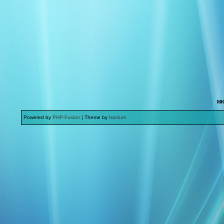
MK
Powered by
PHP-Fusion
| Theme by
Itanium