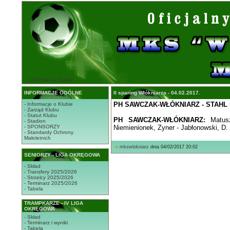
STRONA GŁÓWNA
INFORMACJE OGÓLNE
II sparing Włókniarza - 04.02.2017.
PH SAWCZAK-WŁÓKNIARZ - STAHL 
- Informacje o Klubie
- Zarząd Klubu
- Statut Klubu
PH SAWCZAK-WŁÓKNIARZ:
Matus
- Stadion
- SPONSORZY
Niemienionek, Zyner - Jabłonowski, D. 
- Standardy Ochrony
Małoletnich
mkswlokniarz
dnia 04/02/2017 20:02
SENIORZY - LIGA OKRĘGOWA
- Skład
- Transfery 2025/2026
- Strzelcy 2025/2026
- Terminarz 2025/2026
- Tabela
TRAMPKARZE - IV LIGA
OKRĘGOWA
- Skład
- Terminarz i wyniki
- Tabela