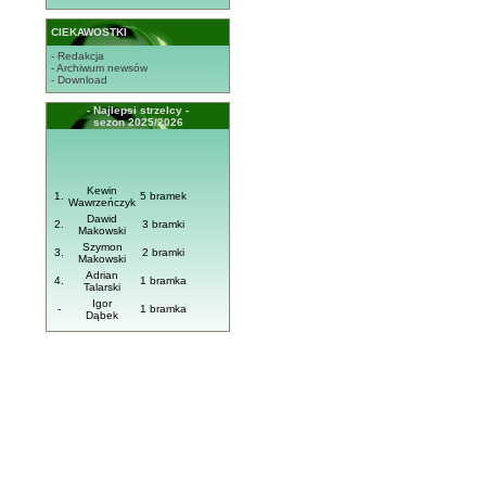
CIEKAWOSTKI
- Redakcja
- Archiwum newsów
- Download
- Najlepsi strzelcy -
sezon 2025/2026
Kewin
1.
5 bramek
Wawrzeńczyk
Dawid
2.
3 bramki
Makowski
Szymon
3.
2 bramki
Makowski
Adrian
4.
1 bramka
Talarski
Igor
-
1 bramka
Dąbek