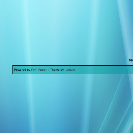
MK
Powered by
PHP-Fusion
| Theme by
Itanium