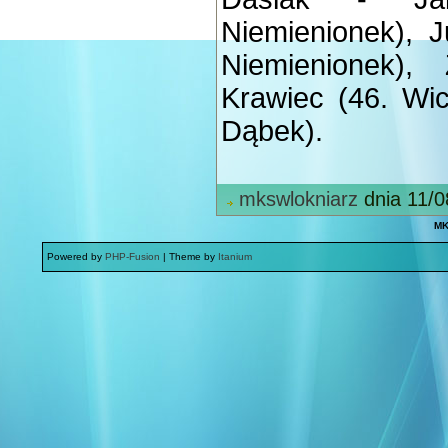
Niemienionek), J
Niemienionek),
Krawiec (46. Wic
Dąbek).
mkswlokniarz
dnia 11/0
MK
Powered by
PHP-Fusion
| Theme by
Itanium