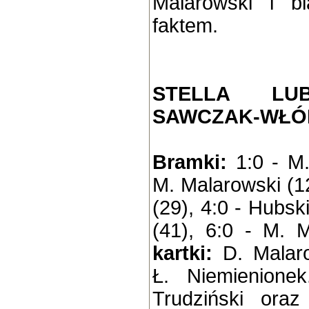
Malarowski i b
faktem.
STELLA LU
SAWCZAK-WŁÓKN
Bramki:
1:0 - M.
M. Malarowski (12
(29), 4:0 - Hubski
(41), 6:0 - M. 
kartki:
D. Malaro
Ł. Niemienione
Trudziński oraz