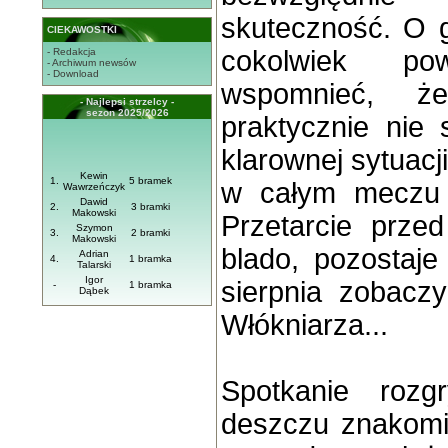
skuteczność. O g
CIEKAWOSTKI
cokolwiek pow
- Redakcja
- Archiwum newsów
- Download
wspomnieć, 
- Najlepsi strzelcy -
sezon 2025/2026
praktycznie nie 
klarownej sytuacj
Kewin
1.
5 bramek
w całym meczu 
Wawrzeńczyk
Dawid
2.
3 bramki
Makowski
Przetarcie prze
Szymon
3.
2 bramki
Makowski
blado, pozostaje
Adrian
4.
1 bramka
Talarski
Igor
sierpnia zobacz
-
1 bramka
Dąbek
Włókniarza...
Spotkanie rozg
deszczu znakomic