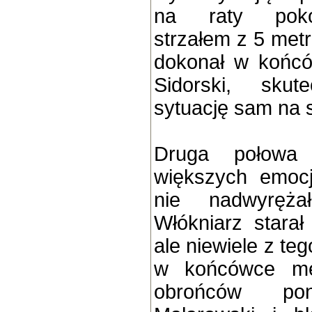
na raty poko
strzałem z 5 metr
dokonał w końcó
Sidorski, skut
sytuację sam na 
Druga połowa 
większych emocj
nie nadwyręża
Włókniarz starał
ale niewiele z te
w końcówce mec
obrońców pon