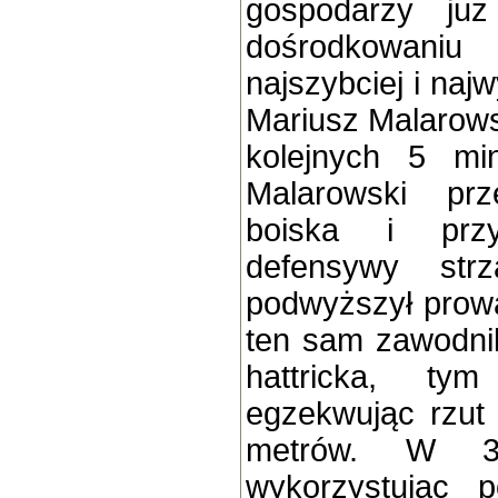
gospodarzy ju
dośrodkowani
najszybciej i naj
Mariusz Malarowsk
kolejnych 5 mi
Malarowski prze
boiska i przy
defensywy str
podwyższył prow
ten sam zawodnik
hattricka, ty
egzekwując rzut 
metrów. W 3
wykorzystując 