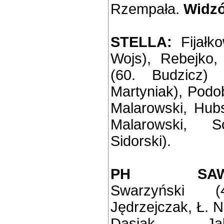
Rzempała.
Widz
STELLA:
Fijałk
Wojs), Rebejko,
(60. Budzicz) 
Martyniak), Podob
Malarowski, Hubs
Malarowski, 
Sidorski).
PH SAWCZA
Swarzyński 
Jędrzejczak, Ł. N
Dasiak - Jab