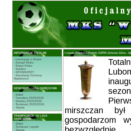
STRONA GŁÓWNA
INFORMACJE OGÓLNE
I runda Pucharu Polski OZPN Jelenia Góra - b
Total
- Informacje o Klubie
- Zarząd Klubu
- Statut Klubu
Lubo
- Stadion
- SPONSORZY
- Standardy Ochrony
inau
Małoletnich
sez
SENIORZY - LIGA OKRĘGOWA
- Skład
Pierw
- Transfery 2025/2026
- Strzelcy 2025/2026
- Terminarz 2025/2026
mirszczan był
- Tabela
TRAMPKARZE - IV LIGA
gospodarzom wy
OKRĘGOWA
- Skład
bezwzględnie 
- Terminarz i wyniki
- Tabela