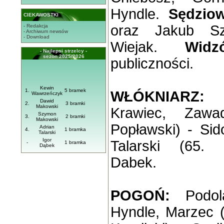
Hyndle.
Sędziow
CIEKAWOSTKI
oraz Jakub Sz
- Redakcja
- Archiwum newsów
- Download
Wiejak.
Widz
- Najlepsi strzelcy -
sezon 2025/2026
publiczności.
Kewin
1.
5 bramek
WŁÓKNIARZ:
W
Wawrzeńczyk
Dawid
2.
3 bramki
Makowski
Krawiec, Zawa
Szymon
3.
2 bramki
Makowski
Popławski) - Sid
Adrian
4.
1 bramka
Talarski
Igor
Talarski (65. 
-
1 bramka
Dąbek
Dabek.
POGOŃ:
Podol
Hyndle, Marzec (