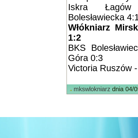
Iskra Łagó
Bolesławiecka 4:
Włókniarz Mirs
1:2
BKS Bolesławie
Góra 0:3
Victoria Ruszów 
mkswlokniarz
dnia 04/0