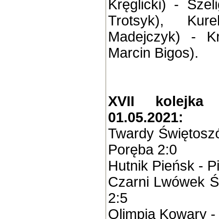
Kręglicki) - Szel
Trotsyk), Kur
Madejczyk) - Kr
Marcin Bigos).
XVII kolejka
01.05.2021:
Twardy Świętosz
Poręba 2:0
Hutnik Pieńsk - P
Czarni Lwówek Śl
2:5
Olimpia Kowary -