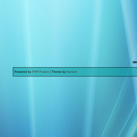
MK
Powered by
PHP-Fusion
| Theme by
Itanium