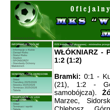
STRONA GŁÓWNA
INFORMACJE OGÓLNE
XVII kolejka ligi okręgowej - minimalna przegr
WŁÓKNIARZ -
- Informacje o Klubie
- Zarząd Klubu
- Statut Klubu
1:2 (1:2)
- Stadion
- SPONSORZY
- Standardy Ochrony
Małoletnich
Bramki:
0:1 - K
SENIORZY - LIGA OKRĘGOWA
- Skład
(21), 1:2 - G
- Transfery 2025/2026
- Strzelcy 2025/2026
- Terminarz 2025/2026
samobójcza).
Żó
- Tabela
TRAMPKARZE - IV LIGA
Marzec, Sidors
OKRĘGOWA
- Skład
Chlebosz, Górn
- Terminarz i wyniki
- Tabela