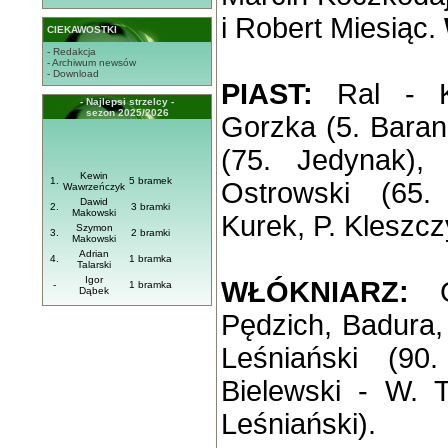
i Robert Miesiąc.
CIEKAWOSTKI
- Redakcja
- Archiwum newsów
- Download
PIAST:
Ral - Ki
- Najlepsi strzelcy -
sezon 2025/2026
Gorzka (5. Baran
(75. Jedynak), 
Kewin
1.
5 bramek
Ostrowski (65.
Wawrzeńczyk
Dawid
2.
3 bramki
Makowski
Kurek, P. Kleszcz
Szymon
3.
2 bramki
Makowski
Adrian
4.
1 bramka
Talarski
Igor
WŁÓKNIARZ:
Ga
-
1 bramka
Dąbek
Pędzich, Badura, 
Leśniański (90
Bielewski - W. T
Leśniański).