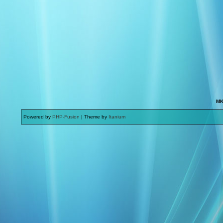
MK
Powered by
PHP-Fusion
| Theme by
Itanium