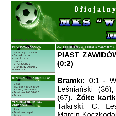
STRONA GŁÓWNA
INFORMACJE OGÓLNE
XXII kolejka klasy A - sensacja w Zawidowie.
PIAST ZAWIDÓ
- Informacje o Klubie
- Zarząd Klubu
- Statut Klubu
(0:2)
- Stadion
- SPONSORZY
- Standardy Ochrony
Małoletnich
Bramki:
0:1 - W.
SENIORZY - LIGA OKRĘGOWA
- Skład
Leśniański (36)
- Transfery 2025/2026
- Strzelcy 2025/2026
- Terminarz 2025/2026
(67).
Żółte kartk
- Tabela
TRAMPKARZE - IV LIGA
Talarski, C. Le
OKRĘGOWA
- Skład
Marcin Koczkoda
- Terminarz i wyniki
- Tabela