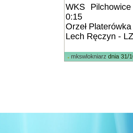
WKS Pilchowice
0:15
Orzeł Platerówka
Lech Ręczyn - LZ
mkswlokniarz
dnia 31/1