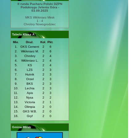
II runda Pucharu Polski DZPN
Podokręgu Jelenia Góra -
03.09.2025
MKS Włókniarz Mirsk
1 - 4
Chrobry Nowogrodziec
Tabela Klasa A
Mie.
Druż.
Kol.
Pkt.
1.
GKS Cement
2
6
2.
Włókniarz M.
2
6
3.
Chrobry
2
4
4.
Włókniarz L.
2
4
5.
KS
2
4
6.
LZS
2
3
7.
Hutnik
2
3
8.
Orzeł
2
3
9.
BKS
2
3
10.
Lechia
2
3
11.
Apis
2
3
12.
Nysa
2
2
13.
Victoria
2
1
14.
Olimpia
2
0
15.
GKS W.B.
2
0
16.
Gryf
2
0
Gmina Mirsk