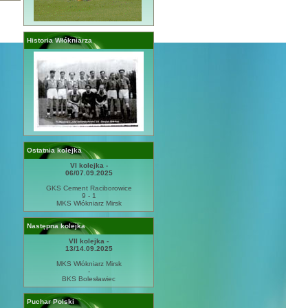
Historia Włókniarza
Ostatnia kolejka
VI kolejka -
06/07.09.2025
GKS Cement Raciborowice
9 - 1
MKS Włókniarz Mirsk
Następna kolejka
VII kolejka -
13/14.09.2025
MKS Włókniarz Mirsk
-
BKS Bolesławiec
Puchar Polski