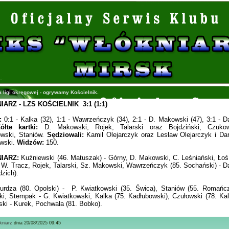
ka ligi okręgowej - ogrywamy Kościelnik.
ARZ - LZS KOŚCIELNIK 3:1 (1:1)
:
0:1 - Kalka (32), 1:1 - Wawrzeńczyk (34), 2:1 - D. Makowski (47), 3:1 - 
ółte kartki:
D. Makowski, Rojek, Talarski oraz Bojdziński, Czukow
owski, Staniów.
Sędziowali:
Kamil Olejarczyk oraz Lesław Olejarczyk i Dar
wski.
Widzów:
150.
IARZ:
Kuźniewski (46. Matuszak) - Górny, D. Makowski, C. Leśniański, Łoś
- W. Tracz, Rojek, Talarski, Sz. Makowski, Wawrzeńczyk (85. Sochański) - 
dzich).
rdza (80. Opolski) - P. Kwiatkowski (35. Świca), Staniów (55. Romańcz
ki, Stempak - G. Kwiatkowski, Kalka (75. Kadłubowski), Czułowski (78. Kal
ski - Kurek, Pochwała (81. Bobko).
kniarz
dnia 20/08/2025 09:45