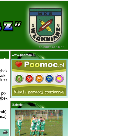
09/08/2026 16:05
www.poomoc.pl
Dąbek
ski,
iusz
 (22.
Dąbek
Galerie
uk),
isz),
·