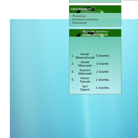
CIEKAWOSTKI
- Redakcja
- Archiwum newsów
- Download
- Najlepsi strzelcy -
sezon 2025/2026
Kewin
1.
5 bramek
Wawrzeńczyk
Dawid
2.
3 bramki
Makowski
Szymon
3.
2 bramki
Makowski
Adrian
4.
1 bramka
Talarski
Igor
-
1 bramka
Dąbek