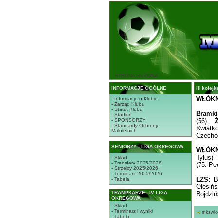
STRONA GŁÓWNA
INFORMACJE OGÓLNE
III kolej
WŁÓKNI
- Informacje o Klubie
- Zarząd Klubu
- Statut Klubu
Bramki
- Stadion
- SPONSORZY
(56).
Ż
- Standardy Ochrony
Kwiatk
Małoletnich
Czecho
SENIORZY - LIGA OKRĘGOWA
WŁÓKN
Tylus) 
- Skład
- Transfery 2025/2026
(75. Pę
- Strzelcy 2025/2026
- Terminarz 2025/2026
LZS:
Bu
- Tabela
Olesińs
TRAMPKARZE - IV LIGA
Bojdziń
OKRĘGOWA
- Skład
- Terminarz i wyniki
mkswlo
- Tabela