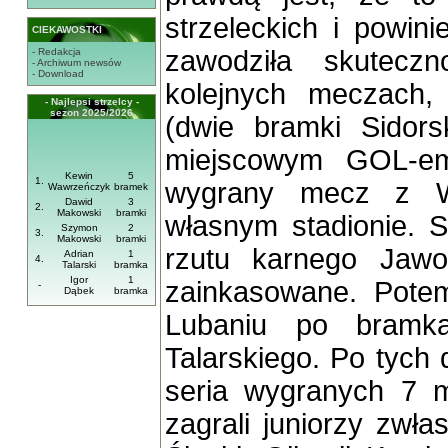
strzeleckich i powin
CIEKAWOSTKI
zawodziła skutec
- Redakcja
- Archiwum newsów
- Download
kolejnych meczach,
- Najlepsi strzelcy -
sezon 2025/2026
(dwie bramki Sidors
miejscowym GOL-em
Kewin
5
1.
wygrany mecz z W
Wawrzeńczyk
bramek
Dawid
3
2.
Makowski
bramki
własnym stadionie. 
Szymon
2
3.
Makowski
bramki
rzutu karnego Jawor
Adrian
1
4.
Talarski
bramka
Igor
1
zainkasowane. Pote
-
Dąbek
bramka
Lubaniu po bramk
Talarskiego. Po tych
seria wygranych 7 
zagrali juniorzy zw