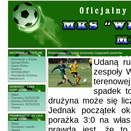
STRONA GŁÓWNA
INFORMACJE OGÓLNE
Podsumowanie rundy jesiennej rozgrywek juniorów.
Udaną ru
- Informacje o Klubie
- Zarząd Klubu
- Statut Klubu
zespoły W
- Stadion
- SPONSORZY
- Standardy Ochrony
terenowe
Małoletnich
SENIORZY - LIGA
spadek t
OKRĘGOWA
- Skład
drużyna może się li
- Transfery 2025/2026
- Strzelcy 2025/2026
- Terminarz 2025/2026
Jednak początek oka
- Tabela
TRAMPKARZE - IV LIGA
porażka 3:0 na włas
OKRĘGOWA
- Skład
prawdą jest, że to
- Terminarz i wyniki
- Tabela