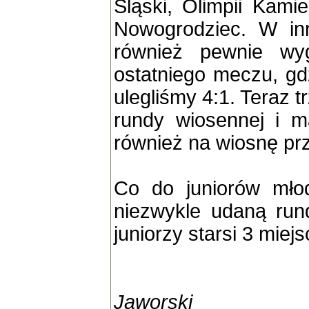
Śląski, Olimpii Kam
Nowogrodziec. W in
również pewnie wyg
ostatniego meczu, g
ulegliśmy 4:1. Teraz 
rundy wiosennej i m
również na wiosnę pr
Co do juniorów mło
niezwykle udaną run
juniorzy starsi 3 miejs
Sz
Jaworski