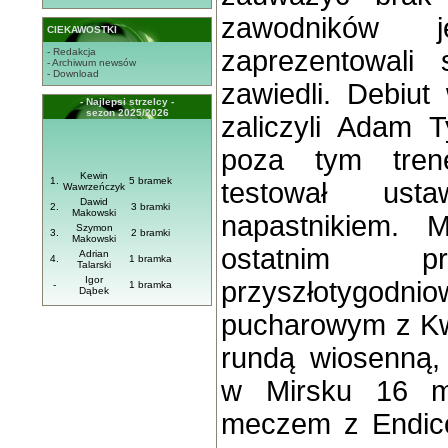
zawodników 
CIEKAWOSTKI
zaprezentowali
- Redakcja
- Archiwum newsów
- Download
zawiedl
i. Debiut
w
- Najlepsi strzelcy -
sezon 2025/2026
zaliczyli Adam 
poza tym tren
Kewin
1.
5 bramek
testował ust
Wawrzeńczyk
Dawid
2.
3 bramki
Makowski
napastnikiem. 
Szymon
3.
2 bramki
Makowski
ostatnim pr
Adrian
4.
1 bramka
Talarski
Igor
przyszłotygod
-
1 bramka
Dąbek
pucharowym z
K
rundą wiosen
ną
,
w Mirsku 16 m
meczem z Endic