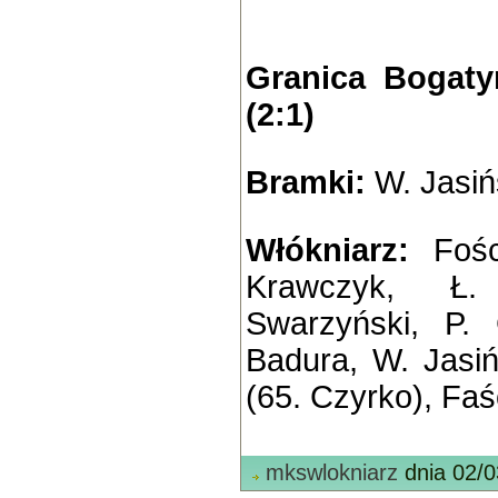
Granica Bogaty
(2:1)
Bramki:
W. Jasińs
Włókniarz:
Fośc
Krawczyk, Ł.
Swarzyński, P. 
Badura, W. Jasińs
(65. Czyrko), Faś
mkswlokniarz
dnia 02/0