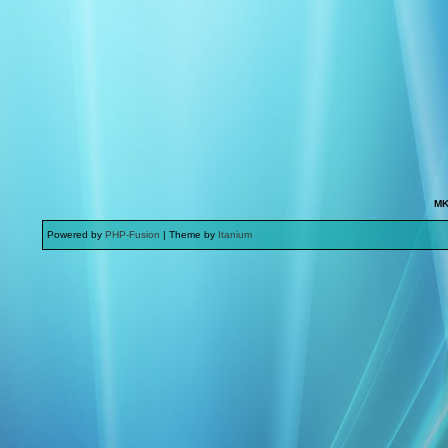
MK
Powered by
PHP-Fusion
| Theme by
Itanium