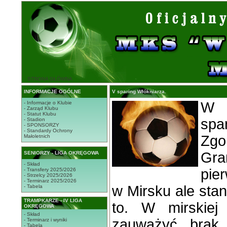
STRONA GŁÓWNA
INFORMACJE OGÓLNE
V sparing Włókniarza.
W 
- Informacje o Klubie
- Zarząd Klubu
- Statut Klubu
spa
- Stadion
- SPONSORZY
- Standardy Ochrony
Zgo
Małoletnich
Gra
SENIORZY - LIGA OKRĘGOWA
- Skład
pie
- Transfery 2025/2026
- Strzelcy 2025/2026
- Terminarz 2025/2026
w Mirsku ale stan
- Tabela
TRAMPKARZE - IV LIGA
to
. W
mirskiej
OKRĘGOWA
- Skład
zauważyć brak
- Terminarz i wyniki
- Tabela