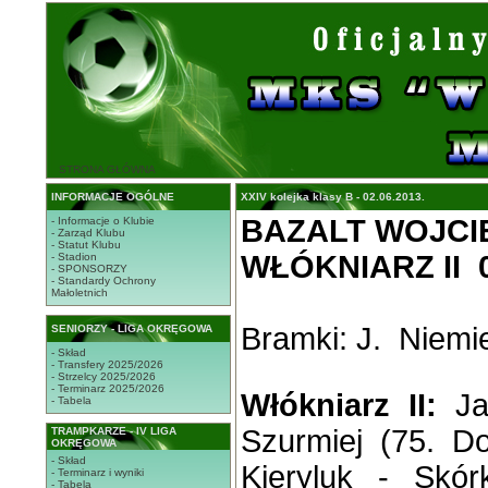
STRONA GŁÓWNA
INFORMACJE OGÓLNE
XXIV kolejka klasy B - 02.06.2013.
BAZALT WOJCI
- Informacje o Klubie
- Zarząd Klubu
- Statut Klubu
WŁÓKNIARZ II 0:
- Stadion
- SPONSORZY
- Standardy Ochrony
Małoletnich
Bramki: J. Niemie
SENIORZY - LIGA OKRĘGOWA
- Skład
- Transfery 2025/2026
- Strzelcy 2025/2026
- Terminarz 2025/2026
Włókniarz II:
Jaw
- Tabela
Szurmiej (75. Do
TRAMPKARZE - IV LIGA
OKRĘGOWA
- Skład
Kieryluk - Skór
- Terminarz i wyniki
- Tabela