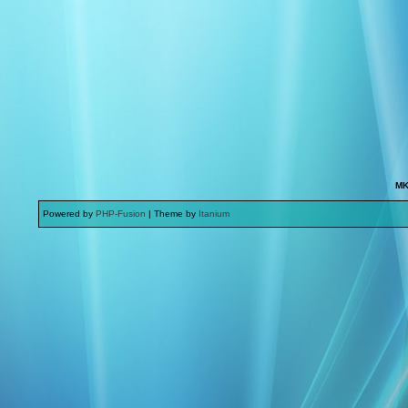
MK
Powered by
PHP-Fusion
| Theme by
Itanium