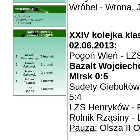
Wróbel - Wrona, 
CIEKAWOSTKI
- Redakcja
- Archiwum newsów
- Download
- Najlepsi strzelcy -
XXIV kolejka klas
sezon 2025/2026
02.06.2013:
Pogoń Wleń - LZS
Kewin
1.
5 bramek
Wawrzeńczyk
Bazalt Wojciechó
Dawid
2.
3 bramki
Makowski
Szymon
3.
2 bramki
Mirsk 0:5
Makowski
Adrian
4.
1 bramka
Talarski
Sudety Giebułtó
Igor
-
1 bramka
Dąbek
5:4
LZS Henryków - 
Rolnik Rząsiny -
Pauza:
Olsza II O