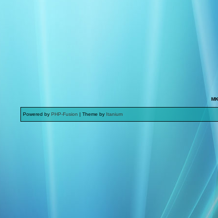
MK
Powered by
PHP-Fusion
| Theme by
Itanium