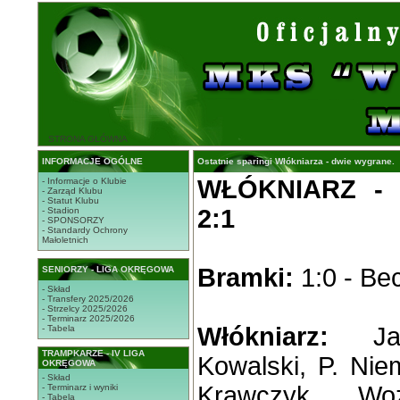
STRONA GŁÓWNA
INFORMACJE OGÓLNE
Ostatnie sparingi Włókniarza - dwie wygrane.
WŁÓKNIARZ - 
- Informacje o Klubie
- Zarząd Klubu
- Statut Klubu
2:1
- Stadion
- SPONSORZY
- Standardy Ochrony
Małoletnich
Bramki:
1:0 - Bec
SENIORZY - LIGA OKRĘGOWA
- Skład
- Transfery 2025/2026
- Strzelcy 2025/2026
- Terminarz 2025/2026
Włókniarz:
Jaw
- Tabela
TRAMPKARZE - IV LIGA
Kowalski, P. Niem
OKRĘGOWA
- Skład
Krawczyk, Woź
- Terminarz i wyniki
- Tabela