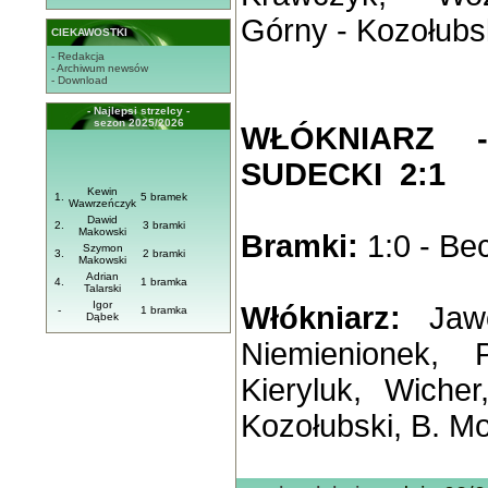
Górny - Kozołubsk
CIEKAWOSTKI
- Redakcja
- Archiwum newsów
- Download
- Najlepsi strzelcy -
sezon 2025/2026
WŁÓKNIARZ 
SUDECKI 2:1
Kewin
1.
5 bramek
Wawrzeńczyk
Dawid
2.
3 bramki
Makowski
Bramki:
1:0 - Bec
Szymon
3.
2 bramki
Makowski
Adrian
4.
1 bramka
Talarski
Igor
Włókniarz:
Jaw
-
1 bramka
Dąbek
Niemienionek, 
Kieryluk, Wiche
Kozołubski, B. Mo