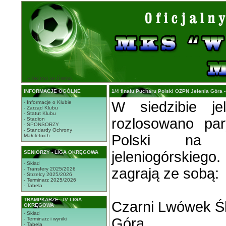
STRONA GŁÓWNA
INFORMACJE OGÓLNE
1/4 finału Pucharu Polski OZPN Jelenia Góra -
W siedzibie je
- Informacje o Klubie
- Zarząd Klubu
- Statut Klubu
rozlosowano par
- Stadion
- SPONSORZY
- Standardy Ochrony
Polski na 
Małoletnich
jeleniogórskieg
SENIORZY - LIGA OKRĘGOWA
- Skład
zagrają ze sobą:
- Transfery 2025/2026
- Strzelcy 2025/2026
- Terminarz 2025/2026
- Tabela
TRAMPKARZE - IV LIGA
Czarni Lwówek Śl
OKRĘGOWA
- Skład
Góra
- Terminarz i wyniki
- Tabela