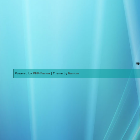
MK
Powered by
PHP-Fusion
| Theme by
Itanium