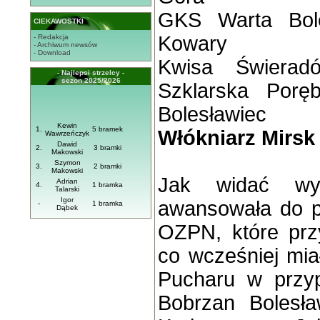
GKS Warta Bole
CIEKAWOSTKI
Kowary
- Redakcja
- Archiwum newsów
- Download
Kwisa Świerad
- Najlepsi strzelcy -
sezon 2025/2026
Szklarska Porę
Bolesławiec
Kewin
1.
5 bramek
Włókniarz Mirsk 
Wawrzeńczyk
Dawid
2.
3 bramki
Makowski
Szymon
3.
2 bramki
Makowski
Jak widać wy
Adrian
4.
1 bramka
Talarski
Igor
awansowała do pó
-
1 bramka
Dąbek
OZPN, które przy
co wcześniej miał
Pucharu w przy
Bobrzan Bolesł