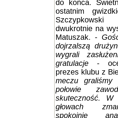
do końca. Świetn
ostatnim gwizdk
Szczypkowski
dwukrotnie na wys
Matuszak. -
Gośc
dojrzalszą drużyn
wygrali zasłuże
gratulacje
- ocen
prezes klubu z Bie
meczu graliśmy 
połowie zawo
skuteczność. W 
głowach zmar
spokojnie ana