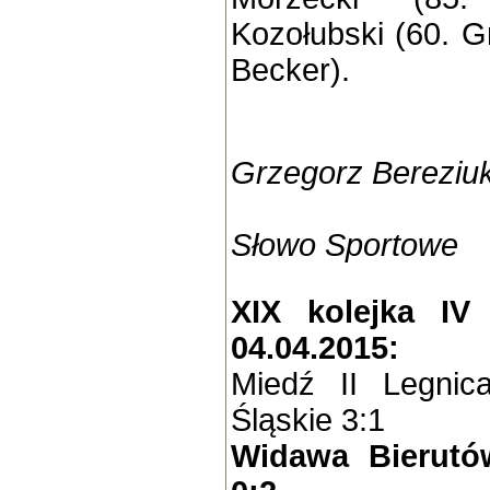
Kozołubski (60. G
Becker).
Grzegorz Bereziu
Słowo Sportowe
XIX kolejka IV 
04.04.2015:
Miedź II Legnic
Śląskie 3:1
Widawa Bierutó