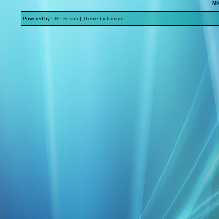
MK
Powered by
PHP-Fusion
| Theme by
Itanium