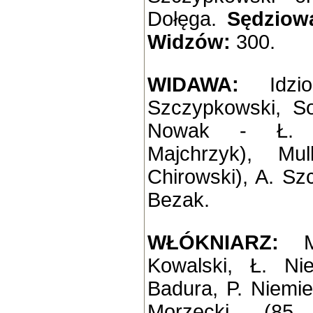
Dołęga.
Sędziowa
Widzów:
300.
WIDAWA:
Idzio
Szczypkowski, Sob
Nowak - Ł. S
Majchrzyk), Mul
Chirowski), A. Sz
Bezak.
WŁÓKNIARZ:
Ma
Kowalski, Ł. Ni
Badura, P. Niemie
Morzecki (85.