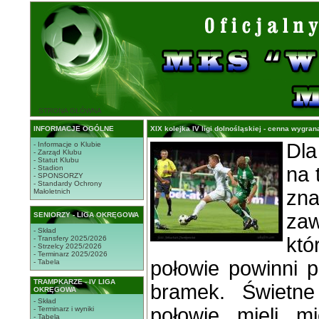
STRONA GŁÓWNA
INFORMACJE OGÓLNE
XIX kolejka IV ligi dolnośląskiej - cenna wygran
Dla
- Informacje o Klubie
- Zarząd Klubu
- Statut Klubu
na 
- Stadion
- SPONSORZY
- Standardy Ochrony
zn
Małoletnich
za
SENIORZY - LIGA OKRĘGOWA
- Skład
któ
- Transfery 2025/2026
- Strzelcy 2025/2026
- Terminarz 2025/2026
połowie powinni p
- Tabela
TRAMPKARZE - IV LIGA
bramek. Świetne
OKRĘGOWA
- Skład
połowie mieli m
- Terminarz i wyniki
- Tabela