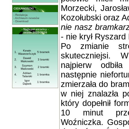
Morzecki, Jarosł
CIEKAWOSTKI
Kozołubski oraz A
- Redakcja
- Archiwum newsów
- Download
nie nasz bramkarz
- Najlepsi strzelcy -
sezon 2025/2026
- nie krył Ryszar
Po zmianie str
Kewin
1.
5 bramek
skuteczniejsi.
Wawrzeńczyk
Dawid
2.
3 bramki
Makowski
najpierw odbiła
Szymon
3.
2 bramki
Makowski
następnie niefortu
Adrian
4.
1 bramka
Talarski
Igor
zmierzała do bramk
-
1 bramka
Dąbek
w niej znalazła p
który dopełnił fo
10 minut prze
Woźniczka. Gospod