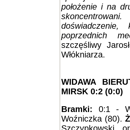
położenie i na d
skoncentrowa
doświadczenie,
poprzednich me
szczęśliwy Jaros
Włókniarza.
WIDAWA BIERU
MIRSK 0:2 (0:0)
Bramki:
0:1 - Wi
Woźniczka (80).
Ż
Szczypkowski or