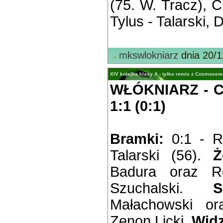
(75. W. Tracz), C
Tylus - Talarski, 
mkswlokniarz
dnia 20/1
XIV kolejka klasy A - tylko remis z Cosmosem
WŁÓKNIARZ -
1:1 (0:1)
Bramki:
0:1 - R
Talarski (56).
Ż
Badura oraz Ro
Szuchalski.
S
Małachowski or
Zenon Licki.
Wid