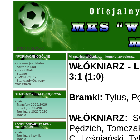
STRONA GŁÓWNA
INFORMACJE OGÓLNE
VI sparing Włókniarza - komplet zwycięstw.
WŁÓKNIARZ - 
- Informacje o Klubie
- Zarząd Klubu
- Statut Klubu
3:1 (1:0)
- Stadion
- SPONSORZY
- Standardy Ochrony
Małoletnich
Bramki:
Tylus, Pę
SENIORZY - LIGA OKRĘGOWA
- Skład
- Transfery 2025/2026
- Strzelcy 2025/2026
- Terminarz 2025/2026
WŁÓKNIARZ:
Sw
- Tabela
TRAMPKARZE - IV LIGA
Pędzich, Tomczak
OKRĘGOWA
- Skład
C. Leśniański, Ty
- Terminarz i wyniki
- Tabela