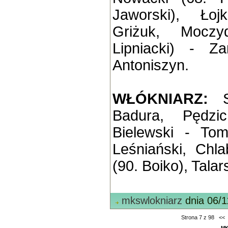
Jaworski), Łoj
Griżuk, Moczyd
Lipniacki) - Za
Antoniszyn.
WŁÓKNIARZ:
Badura, Pędzi
Bielewski - Tom
Leśniański, Chl
(90. Boiko), Talar
mkswlokniarz
dnia 06/1
Strona 7 z 98
<<
MK