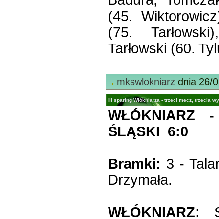
Badura, Tomczak
(45. Wiktorowicz
(75. Tarłowski
Tarłowski (60. Tyl
mkswlokniarz
dnia 26/0
III sparing Włókniarza - trzeci mecz, trzecia w
WŁÓKNIARZ 
ŚLĄSKI 6:0
Bramki:
3 - Talar
Drzymała.
WŁÓKNIARZ:
Sw