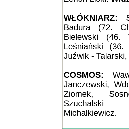
WŁÓKNIARZ:
Badura (72. Ch
Bielewski (46.
Leśniański (36.
Juźwik - Talarski
COSMOS:
Waw
Janczewski, Wdo
Ziomek, Sosno
Szuchalski
Michalkiewicz.