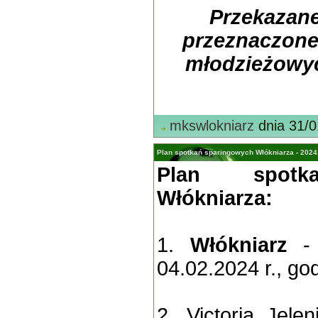
Przekazane
przeznaczone
młodzieżowy
mkswlokniarz
dnia 31/0
Plan spotkań sparingowych Włókniarza - 2024
Plan spotk
Włókniarza:
1.
Włókniarz
- 
04.02.2024 r., god
2. Victoria Jel