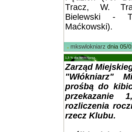
Tracz, W. Tra
Bielewski - Ty
Maćkowski).
mkswlokniarz
dnia 05/0
1,5 % dla Włókniarza.
Zarząd Miejski
"Włókniarz" M
prośbą do kibi
przekazanie
rozliczenia roc
rzecz Klubu.