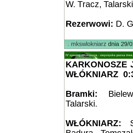
W. Tracz, Talarsk
Rezerwowi:
D. G
mkswlokniarz
dnia 29/0
IV sparing Włókniarza - zwycięska passa trwa
KARKONOSZE J
WŁÓKNIARZ 0:3 
Bramki:
Bielews
Talarski.
WŁÓKNIARZ:
Sw