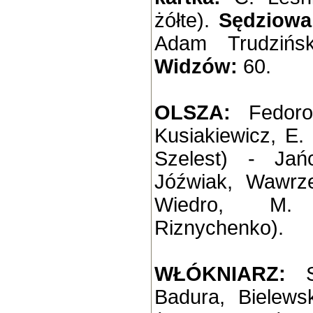
żółte).
Sędziowal
Adam Trudzińsk
Widzów:
60.
OLSZA:
Fedorow
Kusiakiewicz, E.
Szelest) - Jań
Jóźwiak, Wawrze
Wiedro, M.
Riznychenko).
WŁÓKNIARZ:
Badura, Bielews