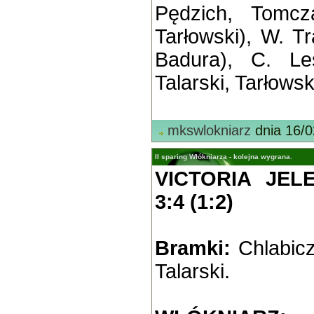
Pędzich, Tomcz
Tarłowski), W. Tr
Badura), C. Leś
Talarski, Tarłowsk
mkswlokniarz
dnia 16/0
II sparing Włókniarza - kolejna wygrana.
VICTORIA JEL
3:4 (1:2)
Bramki:
Chlabicz
Talarski.