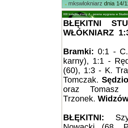
mkswlokniarz
dnia 14/1
XIII kolejka klasy A - pewna wygrana w Studn
BŁĘKITNI ST
WŁÓKNIARZ 1:3 
Bramki:
0:1 - C.
karny), 1:1 - Rę
(60), 1:3 - K. Tr
Tomczak.
Sędzio
oraz Tomasz 
Trzonek.
Widzów
BŁĘKITNI:
Szym
Nowacki (68. Py