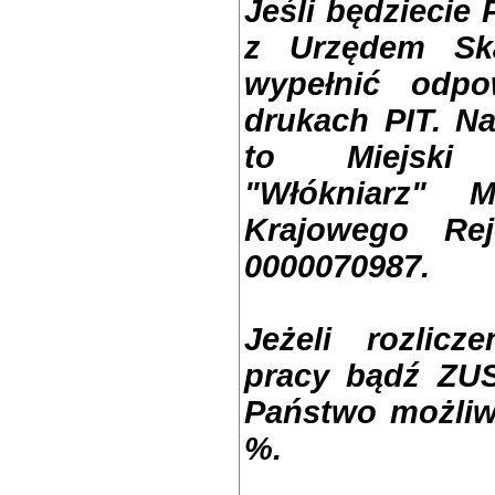
Jeśli będziecie 
z Urzędem Sk
wypełnić odpo
drukach PIT. N
to Miejski
"Włókniarz" 
Krajowego Re
0000070987.
Jeżeli rozlicz
pracy bądź ZUS
Państwo możliw
%.