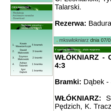
Talarski.
CIEKAWOSTKI
- Redakcja
- Archiwum newsów
- Download
Rezerwa:
Badura,
- Najlepsi strzelcy -
sezon 2025/2026
mkswlokniarz
dnia 07/0
Kewin
1.
5 bramek
Wawrzeńczyk
V sparing Włókniarza - piąta wygrana.
Dawid
2.
3 bramki
Makowski
WŁÓKNIARZ - 
Szymon
3.
2 bramki
Makowski
Adrian
4:3
4.
1 bramka
Talarski
Igor
-
1 bramka
Dąbek
Bramki:
Dąbek - 
WŁÓKNIARZ:
Sw
Pędzich, K. Tracz