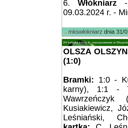
6.
Włókniarz
- 
09.03.2024 r. - Mi
mkswlokniarz
dnia 31/0
XV kolejka klasy A - rozczarowanie w Olszyni
OLSZA OLSZYN
(1:0)
Bramki:
1:0 - Ku
karny), 1:1 - 
Wawrzeńczyk (
Kusiakiewicz, J
Leśniański, C
kartka:
C. Leśni