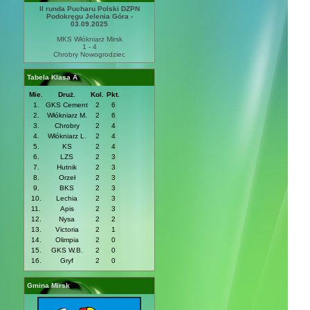
II runda Pucharu Polski DZPN
Podokręgu Jelenia Góra -
03.09.2025
MKS Włókniarz Mirsk
1 - 4
Chrobry Nowogrodziec
Tabela Klasa A
Mie.
Druż.
Kol.
Pkt.
1.
GKS Cement
2
6
2.
Włókniarz M.
2
6
3.
Chrobry
2
4
4.
Włókniarz L.
2
4
5.
KS
2
4
6.
LZS
2
3
7.
Hutnik
2
3
8.
Orzeł
2
3
9.
BKS
2
3
10.
Lechia
2
3
11.
Apis
2
3
12.
Nysa
2
2
13.
Victoria
2
1
14.
Olimpia
2
0
15.
GKS W.B.
2
0
16.
Gryf
2
0
Gmina Mirsk