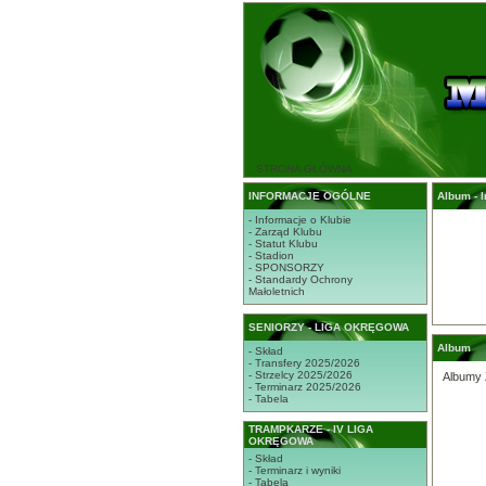
STRONA GŁÓWNA
INFORMACJE OGÓLNE
Album - 
- Informacje o Klubie
- Zarząd Klubu
- Statut Klubu
- Stadion
- SPONSORZY
- Standardy Ochrony
Małoletnich
SENIORZY - LIGA OKRĘGOWA
Album
- Skład
- Transfery 2025/2026
- Strzelcy 2025/2026
Albumy 
- Terminarz 2025/2026
- Tabela
TRAMPKARZE - IV LIGA
OKRĘGOWA
- Skład
- Terminarz i wyniki
- Tabela