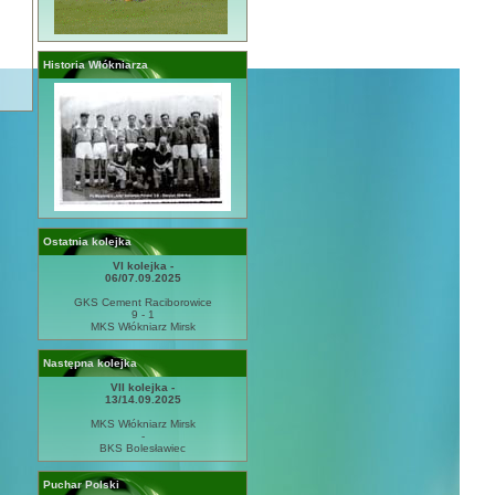
Historia Włókniarza
Ostatnia kolejka
VI kolejka -
06/07.09.2025
GKS Cement Raciborowice
9 - 1
MKS Włókniarz Mirsk
Następna kolejka
VII kolejka -
13/14.09.2025
MKS Włókniarz Mirsk
-
BKS Bolesławiec
Puchar Polski