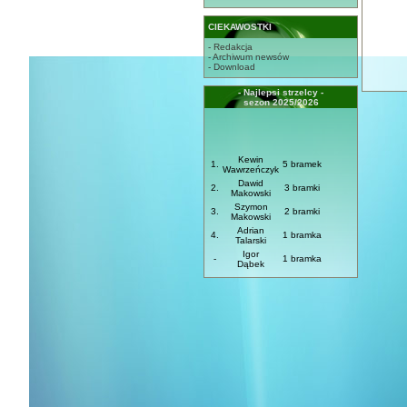
CIEKAWOSTKI
- Redakcja
- Archiwum newsów
- Download
- Najlepsi strzelcy -
sezon 2025/2026
Kewin
1.
5 bramek
Wawrzeńczyk
Dawid
2.
3 bramki
Makowski
Szymon
3.
2 bramki
Makowski
Adrian
4.
1 bramka
Talarski
Igor
-
1 bramka
Dąbek