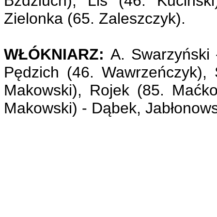
Bździuch), Lis (46. Kuciński
Zielonka (65. Zaleszczyk).
WŁÓKNIARZ:
A. Swarzyński 
Pędzich (46. Wawrzeńczyk), S
Makowski), Rojek (85. Maćko
Makowski) - Dąbek, Jabłonows