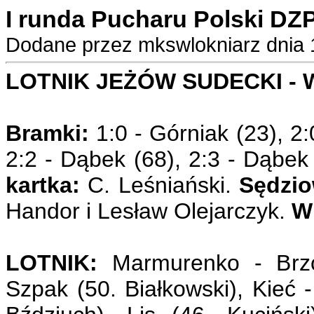
I runda Pucharu Polski DZP
Dodane przez mkswlokniarz dnia 
LOTNIK JEŻÓW SUDECKI - W
Bramki:
1:0 - Górniak (23), 2:0
2:2 - Dąbek (68), 2:3 - Dąbek
kartka:
C. Leśniański.
Sędzio
Handor i Lesław Olejarczyk.
W
LOTNIK:
Marmurenko - Brzoz
Szpak (50. Białkowski), Kieć -