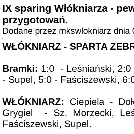
IX sparing Włókniarza - p
przygotowań.
Dodane przez mkswlokniarz dnia 
WŁÓKNIARZ - SPARTA ZEBR
Bramki:
1:0 - Leśniański, 2:0 
- Supel, 5:0 - Faściszewski, 6:
WŁÓKNIARZ:
Ciepiela - Doł
Grygiel - Sz. Morzecki, Leś
Faściszewski, Supel.