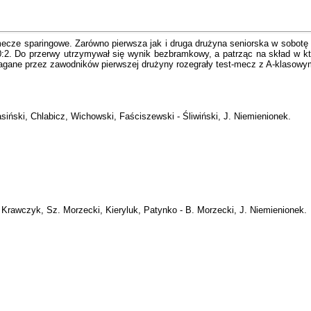
cze sparingowe. Zarówno pierwsza jak i druga drużyna seniorska w sobotę i n
i 0:2. Do przerwy utrzymywał się wynik bezbramkowy, a patrząc na skład w k
agane przez zawodników pierwszej drużyny rozegrały test-mecz z A-klasow
asiński, Chlabicz, Wichowski, Faściszewski - Śliwiński, J. Niemienionek.
Krawczyk, Sz. Morzecki, Kieryluk, Patynko - B. Morzecki, J. Niemienionek.