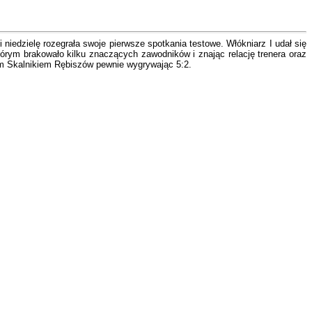
iedzielę rozegrała swoje pierwsze spotkania testowe. Włókniarz I udał się
tórym brakowało kilku znaczących zawodników i znając relację trenera oraz
ym Skalnikiem Rębiszów pewnie wygrywając 5:2.