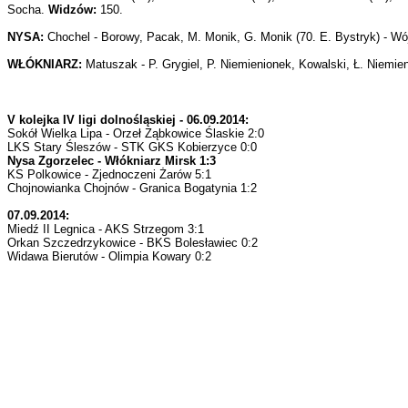
Socha.
Widzów:
150.
NYSA:
Chochel - Borowy, Pacak, M. Monik, G. Monik (70. E. Bystryk) - Wój
WŁÓKNIARZ:
Matuszak - P. Grygiel, P. Niemienionek, Kowalski, Ł. Niemien
V kolejka IV ligi dolnośląskiej - 06.09.2014:
Sokół Wielka Lipa - Orzeł Ząbkowice Ślaskie 2:0
LKS Stary Śleszów - STK GKS Kobierzyce 0:0
Nysa Zgorzelec - Włókniarz Mirsk 1:3
KS Polkowice - Zjednoczeni Żarów 5:1
Chojnowianka Chojnów - Granica Bogatynia 1:2
07.09.2014:
Miedź II Legnica - AKS Strzegom 3:1
Orkan Szczedrzykowice - BKS Bolesławiec 0:2
Widawa Bierutów - Olimpia Kowary 0:2