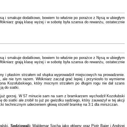
ysą i smakuje dodatkowo, bowiem to właśnie po porażce z Nysą w ubiegłym
łókniarz grają klasę wyżej i w sobotę była szansa do rewanżu, ostatecznie
ysą i smakuje dodatkowo, bowiem to właśnie po porażce z Nysą w ubiegłym
łókniarz grają klasę wyżej i w sobotę była szansa do rewanżu, ostatecznie
y i płaskim strzałem od słupka wyprowadził miejscowych na prowadzenie.
ale nie tym razem. Włókniarz zaczął grać lepiej i przyniosło to wymierne
ymona Kozołubskiego, który mocnym strzałem po długim rogu nie dał szans
ą do siatki.
ło już gorzej. W 57 minucie sam na sam z bramkarzem wychodził Kozołubski
o siatki ale zrobił to już po gwizdku sędziego, który zauważył w tej akcji
cki technicznym uderzeniem głową strzelił bramkę na 3:1 dla mirszczan.
alski.
Sędziowali:
Waldemar Socha jako główny oraz Piotr Bajer i Andrzej