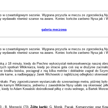
stwo w czwartoligowym sezonie. Wygrana przyszła w meczu ze zgorzelecką N
wtedy wydawało również szanse na awans. Koniec końców zarówno Nysa jak i W
galeria meczowa
stwo w czwartoligowym sezonie. Wygrana przyszła w meczu ze zgorzelecką N
wtedy wydawało również szanse na awans. Koniec końców zarówno Nysa jak i W
 z 18 minuty, kiedy do Piechno wykorzystał niekonsekwencję naszej obron
h spotkań Włókniarza, kiedy po stracie gola coś się w drużynie zacinało, 
ę w środku boiska, pociągnął z nią kilka metrów i dokładnie zagrał do Sz
le karne, a nadbiegający Jarek Wichowski z najbliższej odległości skierował j
ynikało. Pary zgorzelczanom wystarczało do szesnastego metra, później by
u karnym Włókniarza, jednemu z zawodników Nysy udało się skierować piłkę d
e, kiedy to Adam Kowalski dośrodkował piłkę z rzutu wolnego, a Bartek Morze
:3 - B. Morzecki (73).
Żółte kartki:
G. Monik, Pacak, Komarzyniec oraz Kow