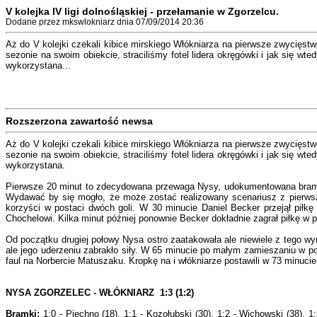
V kolejka IV ligi dolnośląskiej - przełamanie w Zgorzelcu.
Dodane przez mkswlokniarz dnia 07/09/2014 20:36
Aż do V kolejki czekali kibice mirskiego Włókniarza na pierwsze zwycię
sezonie na swoim obiekcie, straciliśmy fotel lidera okręgówki i jak się 
wykorzystana...
Rozszerzona zawartość newsa
Aż do V kolejki czekali kibice mirskiego Włókniarza na pierwsze zwycię
sezonie na swoim obiekcie, straciliśmy fotel lidera okręgówki i jak się 
wykorzystana.
Pierwsze 20 minut to zdecydowana przewaga Nysy, udokumentowana bramką
Wydawać by się mogło, że może zostać realizowany scenariusz z pierwszyc
korzyści w postaci dwóch goli. W 30 minucie Daniel Becker przejął piłk
Chochelowi. Kilka minut później ponownie Becker dokładnie zagrał piłkę w po
Od początku drugiej połowy Nysa ostro zaatakowała ale niewiele z tego w
ale jego uderzeniu zabrakło siły. W 65 minucie po małym zamieszaniu w pol
faul na Norbercie Matuszaku. Kropkę na i włókniarze postawili w 73 minuci
NYSA ZGORZELEC - WŁÓKNIARZ 1:3 (1:2)
Bramki:
1:0 - Piechno (18), 1:1 - Kozołubski (30), 1:2 - Wichowski (38), 1