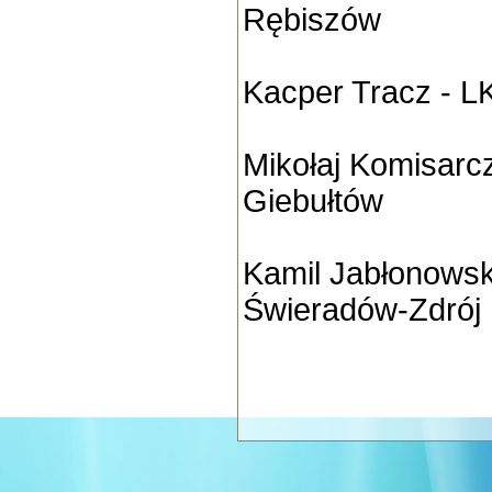
Rębiszów
Kacper Tracz - L
Mikołaj Komisarc
Giebułtów
Kamil Jabłonowsk
Świeradów-Zdrój