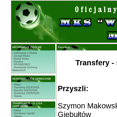
STRONA GŁÓWNA
INFORMACJE OGÓLNE
Transfery
- Informacje o Klubie
- Zarząd Klubu
- Statut Klubu
Transfery -
- Stadion
- SPONSORZY
- Standardy Ochrony
Małoletnich
SENIORZY - LIGA OKRĘGOWA
- Skład
Przyszli:
- Transfery 2025/2026
- Strzelcy 2025/2026
- Terminarz 2025/2026
- Tabela
Szymon Makowski
TRAMPKARZE - IV LIGA
OKRĘGOWA
- Skład
Giebułtów
- Terminarz i wyniki
- Tabela