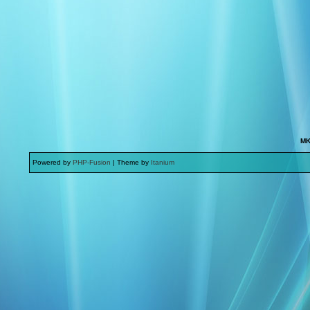
MK
Powered by
PHP-Fusion
| Theme by
Itanium