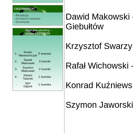
CIEKAWOSTKI
Dawid Makowski 
- Redakcja
- Archiwum newsów
- Download
Giebułtów
- Najlepsi strzelcy -
sezon 2025/2026
Krzysztof Swarzy
Kewin
1.
5 bramek
Wawrzeńczyk
Dawid
2.
3 bramki
Rafał Wichowski 
Makowski
Szymon
3.
2 bramki
Makowski
Adrian
4.
1 bramka
Talarski
Konrad Kuźniewsk
Igor
-
1 bramka
Dąbek
Szymon Jaworski