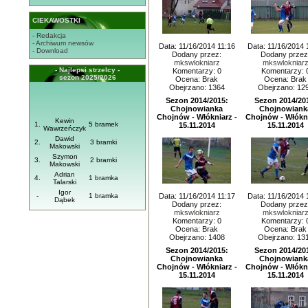
CIEKAWOSTKI
- Redakcja
- Archiwum newsów
Data: 11/16/2014 11:16
Data: 11/16/2014 
- Download
Dodany przez:
Dodany przez
mkswlokniarz
mkswlokniar
- Najlepsi strzelcy -
Komentarzy: 0
Komentarzy: 
sezon 2025/2026
Ocena: Brak
Ocena: Brak
Obejrzano: 1364
Obejrzano: 12
Sezon 2014/2015:
Sezon 2014/20
Chojnowianka
Chojnowiank
Chojnów - Włókniarz -
Chojnów - Włókni
Kewin
1.
5 bramek
15.11.2014
15.11.2014
Wawrzeńczyk
Dawid
2.
3 bramki
Makowski
Szymon
3.
2 bramki
Makowski
Adrian
4.
1 bramka
Talarski
Igor
-
1 bramka
Data: 11/16/2014 11:17
Data: 11/16/2014 
Dąbek
Dodany przez:
Dodany przez
mkswlokniarz
mkswlokniar
Komentarzy: 0
Komentarzy: 
Ocena: Brak
Ocena: Brak
Obejrzano: 1408
Obejrzano: 13
Sezon 2014/2015:
Sezon 2014/20
Chojnowianka
Chojnowiank
Chojnów - Włókniarz -
Chojnów - Włókni
15.11.2014
15.11.2014