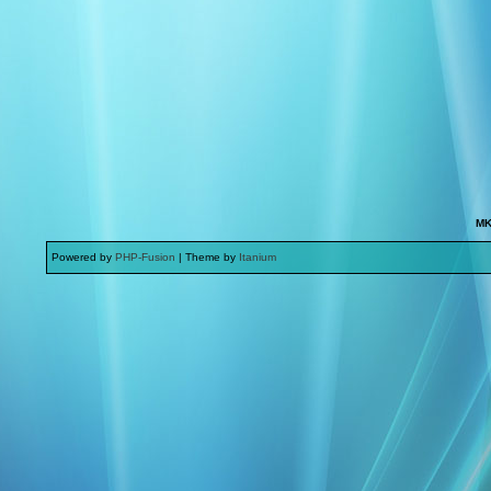
MK
Powered by
PHP-Fusion
| Theme by
Itanium