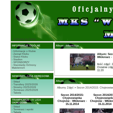
STRONA GŁÓWNA
INFORMACJE OGÓLNE
Album - Informacje
- Informacje o Klubie
- Zarząd Klubu
Album: Sez
- Statut Klubu
Włókniarz - 
- Stadion
- SPONSORZY
Ilość zdjęć: 
- Standardy Ochrony
Ostatnie zdj
Małoletnich
11:20
SENIORZY - LIGA OKRĘGOWA
Album
- Skład
- Transfery 2025/2026
- Strzelcy 2025/2026
Albumy Zdjęć
>
Sezon 2014/2015: Chojnowian
- Terminarz 2025/2026
- Tabela
Sezon 2014/2015:
Sezon 2014/20
Chojnowianka
Chojnowiank
TRAMPKARZE - IV LIGA
Chojnów - Włókniarz -
Chojnów - Włókni
OKRĘGOWA
15.11.2014
15.11.2014
- Skład
- Terminarz i wyniki
- Tabela