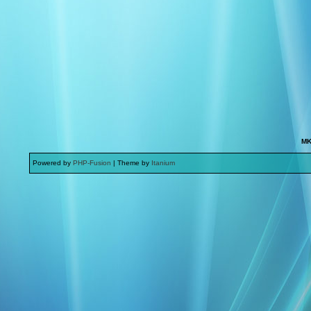
MK
Powered by
PHP-Fusion
| Theme by
Itanium