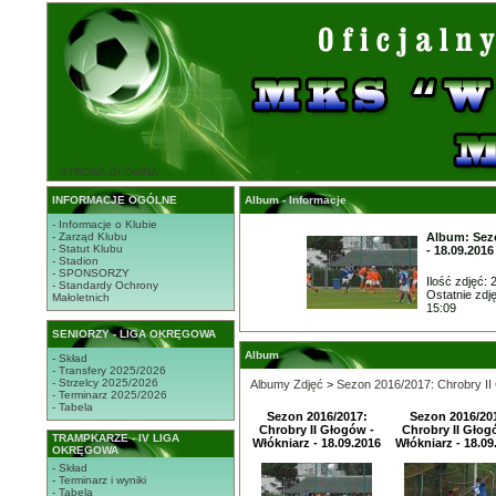
STRONA GŁÓWNA
INFORMACJE OGÓLNE
Album - Informacje
- Informacje o Klubie
- Zarząd Klubu
Album: Sezo
- Statut Klubu
- 18.09.2016
- Stadion
- SPONSORZY
Ilość zdjęć: 
- Standardy Ochrony
Ostatnie zdj
Małoletnich
15:09
SENIORZY - LIGA OKRĘGOWA
Album
- Skład
- Transfery 2025/2026
- Strzelcy 2025/2026
Albumy Zdjęć
>
Sezon 2016/2017: Chrobry II 
- Terminarz 2025/2026
- Tabela
Sezon 2016/2017:
Sezon 2016/20
Chrobry II Głogów -
Chrobry II Głog
TRAMPKARZE - IV LIGA
Włókniarz - 18.09.2016
Włókniarz - 18.09
OKRĘGOWA
- Skład
- Terminarz i wyniki
- Tabela