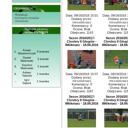
CIEKAWOSTKI
- Redakcja
Data: 09/19/2016 15:01
Data: 09/19/2016 
- Archiwum newsów
Dodany przez:
Dodany przez
- Download
mkswlokniarz
mkswlokniar
Komentarzy: 0
Komentarzy: 
- Najlepsi strzelcy -
Ocena: Brak
Ocena: Brak
sezon 2025/2026
Obejrzano: 1143
Obejrzano: 11
Sezon 2016/2017:
Sezon 2016/20
Chrobry II Głogów -
Chrobry II Głog
Włókniarz - 18.09.2016
Włókniarz - 18.09
Kewin
1.
5 bramek
Wawrzeńczyk
Dawid
2.
3 bramki
Makowski
Szymon
3.
2 bramki
Makowski
Adrian
4.
1 bramka
Data: 09/19/2016 15:07
Data: 09/19/2016 
Talarski
Dodany przez:
Dodany przez
Igor
mkswlokniarz
mkswlokniar
-
1 bramka
Dąbek
Komentarzy: 0
Komentarzy: 
Ocena: Brak
Ocena: Brak
Obejrzano: 1187
Obejrzano: 11
Sezon 2016/2017:
Sezon 2016/20
Chrobry II Głogów -
Chrobry II Głog
Włókniarz - 18.09.2016
Włókniarz - 18.09