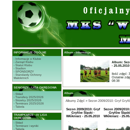
STRONA GŁÓWNA
INFORMACJE OGÓLNE
Album - Informacje
- Informacje o Klubie
- Zarząd Klubu
Album: Sezo
- Statut Klubu
- 25.05.2010
- Stadion
- SPONSORZY
Ilość zdjęć: 
- Standardy Ochrony
Ostatnie zdj
Małoletnich
08:38
SENIORZY - LIGA OKRĘGOWA
Album
- Skład
- Transfery 2025/2026
- Strzelcy 2025/2026
Albumy Zdjęć
>
Sezon 2009/2010: Gryf Gryfów
- Terminarz 2025/2026
- Tabela
Sezon 2009/2010: Gryf
Sezon 2009/2010:
Gryfów Śląski -
Gryfów Śląski
TRAMPKARZE - IV LIGA
Włókniarz - 25.05.2010
Włókniarz - 25.05
OKRĘGOWA
- Skład
- Terminarz i wyniki
- Tabela