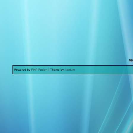
MK
Powered by
PHP-Fusion
| Theme by
Itanium