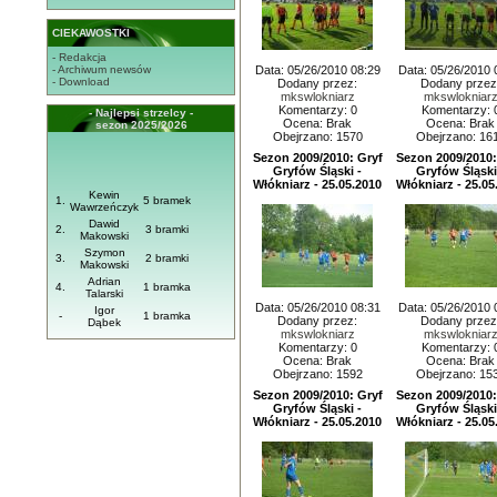
CIEKAWOSTKI
- Redakcja
- Archiwum newsów
Data: 05/26/2010 08:29
Data: 05/26/2010 
- Download
Dodany przez:
Dodany przez
mkswlokniarz
mkswlokniar
Komentarzy: 0
Komentarzy: 
- Najlepsi strzelcy -
Ocena: Brak
Ocena: Brak
sezon 2025/2026
Obejrzano: 1570
Obejrzano: 16
Sezon 2009/2010: Gryf
Sezon 2009/2010:
Gryfów Śląski -
Gryfów Śląski
Włókniarz - 25.05.2010
Włókniarz - 25.05
Kewin
1.
5 bramek
Wawrzeńczyk
Dawid
2.
3 bramki
Makowski
Szymon
3.
2 bramki
Makowski
Adrian
4.
1 bramka
Talarski
Data: 05/26/2010 08:31
Data: 05/26/2010 
Igor
-
1 bramka
Dodany przez:
Dodany przez
Dąbek
mkswlokniarz
mkswlokniar
Komentarzy: 0
Komentarzy: 
Ocena: Brak
Ocena: Brak
Obejrzano: 1592
Obejrzano: 15
Sezon 2009/2010: Gryf
Sezon 2009/2010:
Gryfów Śląski -
Gryfów Śląski
Włókniarz - 25.05.2010
Włókniarz - 25.05