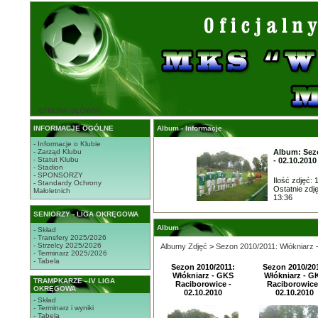
STRONA GŁÓWNA
INFORMACJE OGÓLNE
Album - Informacje
- Informacje o Klubie
- Zarząd Klubu
Album: Sezo
- Statut Klubu
- 02.10.2010
- Stadion
- SPONSORZY
Ilość zdjęć: 
- Standardy Ochrony
Ostatnie zdj
Małoletnich
13:36
SENIORZY - LIGA OKRĘGOWA
Album
- Skład
- Transfery 2025/2026
- Strzelcy 2025/2026
Albumy Zdjęć
>
Sezon 2010/2011: Włókniarz 
- Terminarz 2025/2026
- Tabela
Sezon 2010/2011:
Sezon 2010/20
Włókniarz - GKS
Włókniarz - G
TRAMPKARZE - IV LIGA
Raciborowice -
Raciborowice
OKRĘGOWA
02.10.2010
02.10.2010
- Skład
- Terminarz i wyniki
- Tabela