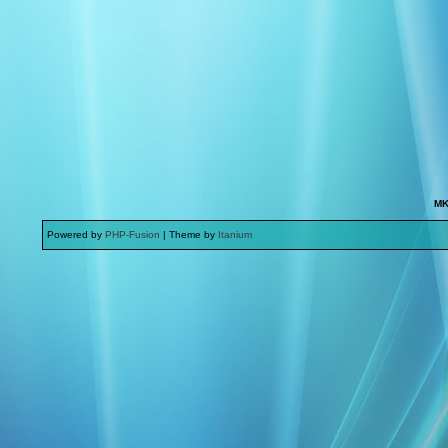
MK
Powered by
PHP-Fusion
| Theme by
Itanium