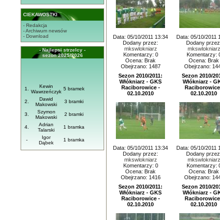
CIEKAWOSTKI
- Redakcja
- Archiwum newsów
- Download
Data: 05/10/2011 13:34
Data: 05/10/2011 
Dodany przez:
Dodany przez
mkswlokniarz
mkswlokniar
- Najlepsi strzelcy -
Komentarzy: 0
Komentarzy: 
sezon 2025/2026
Ocena: Brak
Ocena: Brak
Obejrzano: 1487
Obejrzano: 14
Sezon 2010/2011:
Sezon 2010/20
Włókniarz - GKS
Włókniarz - G
Kewin
Raciborowice -
Raciborowice
1.
5 bramek
Wawrzeńczyk
02.10.2010
02.10.2010
Dawid
2.
3 bramki
Makowski
Szymon
3.
2 bramki
Makowski
Adrian
4.
1 bramka
Talarski
Igor
-
1 bramka
Dąbek
Data: 05/10/2011 13:34
Data: 05/10/2011 
Dodany przez:
Dodany przez
mkswlokniarz
mkswlokniar
Komentarzy: 0
Komentarzy: 
Ocena: Brak
Ocena: Brak
Obejrzano: 1416
Obejrzano: 14
Sezon 2010/2011:
Sezon 2010/20
Włókniarz - GKS
Włókniarz - G
Raciborowice -
Raciborowice
02.10.2010
02.10.2010