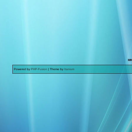
MK
Powered by
PHP-Fusion
| Theme by
Itanium