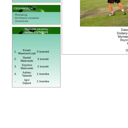
CIEKAWOSTKI
- Redakcja
- Archiwum newsów
- Download
- Najlepsi strzelcy -
Data
sezon 2025/2026
Dodany
Wymiary
Rozmi
Kewin
O
1.
5 bramek
Wawrzeńczyk
Dawid
2.
3 bramki
Makowski
Szymon
3.
2 bramki
Makowski
Adrian
4.
1 bramka
Talarski
Igor
-
1 bramka
Dąbek