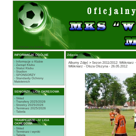
STRONA GŁÓWNA
INFORMACJE OGÓLNE
Zdjęcie
- Informacje o Klubie
Albumy Zdjęć
>
Sezon 2011/2012: Włókniarz 
- Zarząd Klubu
Włókniarz - Olsza Olszyna - 26.05.2012
- Statut Klubu
- Stadion
- SPONSORZY
- Standardy Ochrony
Małoletnich
SENIORZY - LIGA OKRĘGOWA
- Skład
- Transfery 2025/2026
- Strzelcy 2025/2026
- Terminarz 2025/2026
- Tabela
TRAMPKARZE - IV LIGA
OKRĘGOWA
- Skład
- Terminarz i wyniki
- Tabela