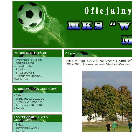
STRONA GŁÓWNA
INFORMACJE OGÓLNE
Zdjęcie
- Informacje o Klubie
Albumy Zdjęć
>
Sezon 2012/2013: Czarni Lwów
- Zarząd Klubu
2012/2013: Czarni Lwówek Śląski - Włókniarz
- Statut Klubu
- Stadion
- SPONSORZY
- Standardy Ochrony
Małoletnich
SENIORZY - LIGA OKRĘGOWA
- Skład
- Transfery 2025/2026
- Strzelcy 2025/2026
- Terminarz 2025/2026
- Tabela
TRAMPKARZE - IV LIGA
OKRĘGOWA
- Skład
- Terminarz i wyniki
- Tabela