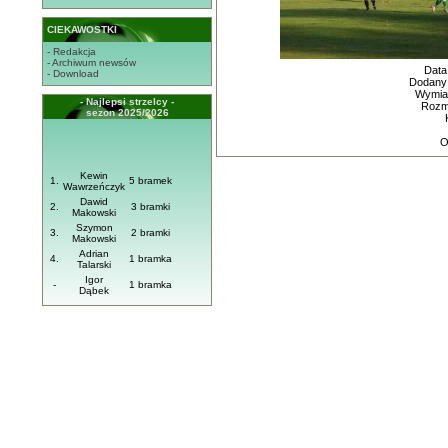
CIEKAWOSTKI
- Redakcja
- Archiwum newsów
Data
- Download
Dodany
Wymiar
- Najlepsi strzelcy -
Rozmi
sezon 2025/2026
O
Kewin
1.
5 bramek
Wawrzeńczyk
Dawid
2.
3 bramki
Makowski
Szymon
3.
2 bramki
Makowski
Adrian
4.
1 bramka
Talarski
Igor
-
1 bramka
Dąbek