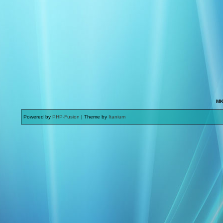
MK
Powered by
PHP-Fusion
| Theme by
Itanium