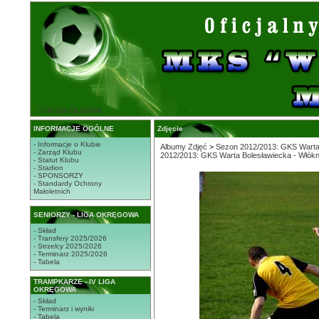
STRONA GŁÓWNA
INFORMACJE OGÓLNE
Zdjęcie
- Informacje o Klubie
Albumy Zdjęć
>
Sezon 2012/2013: GKS Warta 
- Zarząd Klubu
2012/2013: GKS Warta Bolesławiecka - Włókn
- Statut Klubu
- Stadion
- SPONSORZY
- Standardy Ochrony
Małoletnich
SENIORZY - LIGA OKRĘGOWA
- Skład
- Transfery 2025/2026
- Strzelcy 2025/2026
- Terminarz 2025/2026
- Tabela
TRAMPKARZE - IV LIGA
OKRĘGOWA
- Skład
- Terminarz i wyniki
- Tabela