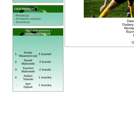
CIEKAWOSTKI
- Redakcja
- Archiwum newsów
Data
- Download
Dodany
Wymiar
- Najlepsi strzelcy -
Rozmi
sezon 2025/2026
O
Kewin
1.
5 bramek
Wawrzeńczyk
Dawid
2.
3 bramki
Makowski
Szymon
3.
2 bramki
Makowski
Adrian
4.
1 bramka
Talarski
Igor
-
1 bramka
Dąbek