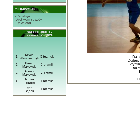
CIEKAWOSTKI
- Redakcja
- Archiwum newsów
- Download
- Najlepsi strzelcy -
sezon 2025/2026
Kewin
1.
5 bramek
Data
Wawrzeńczyk
Dodany
Dawid
Wymiar
2.
3 bramki
Makowski
Rozmi
Szymon
3.
2 bramki
Makowski
O
Adrian
4.
1 bramka
Talarski
Igor
-
1 bramka
Dąbek