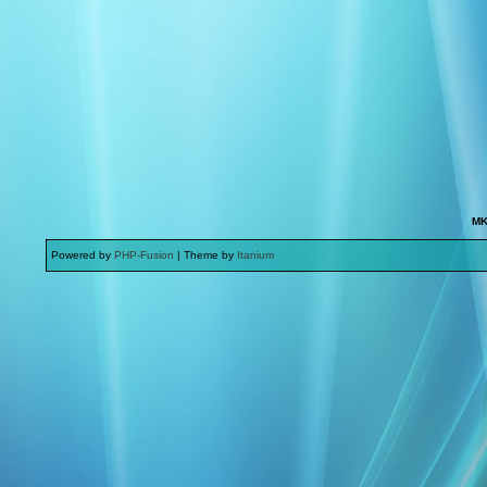
MK
Powered by
PHP-Fusion
| Theme by
Itanium