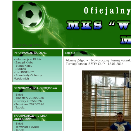
STRONA GŁÓWNA
INFORMACJE OGÓLNE
Zdjęcie
- Informacje o Klubie
Albumy Zdjęć
>
II Noworoczny Turniej Futsal
- Zarząd Klubu
Turniej Futsalu IZERY CUP - 12.01.2014.
- Statut Klubu
- Stadion
- SPONSORZY
- Standardy Ochrony
Małoletnich
SENIORZY - LIGA OKRĘGOWA
- Skład
- Transfery 2025/2026
- Strzelcy 2025/2026
- Terminarz 2025/2026
- Tabela
TRAMPKARZE - IV LIGA
OKRĘGOWA
- Skład
- Terminarz i wyniki
- Tabela