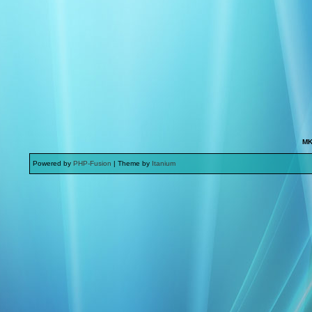
MK
Powered by
PHP-Fusion
| Theme by
Itanium