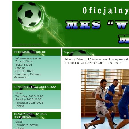
STRONA GŁÓWNA
INFORMACJE OGÓLNE
Zdjęcie
- Informacje o Klubie
Albumy Zdjęć
>
II Noworoczny Turniej Futsal
- Zarząd Klubu
Turniej Futsalu IZERY CUP - 12.01.2014.
- Statut Klubu
- Stadion
- SPONSORZY
- Standardy Ochrony
Małoletnich
SENIORZY - LIGA OKRĘGOWA
- Skład
- Transfery 2025/2026
- Strzelcy 2025/2026
- Terminarz 2025/2026
- Tabela
TRAMPKARZE - IV LIGA
OKRĘGOWA
- Skład
- Terminarz i wyniki
- Tabela