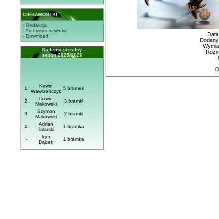
CIEKAWOSTKI
- Redakcja
- Archiwum newsów
Data
- Download
Dodany
Wymiar
- Najlepsi strzelcy -
Rozmi
sezon 2025/2026
O
Kewin
1.
5 bramek
Wawrzeńczyk
Dawid
2.
3 bramki
Makowski
Szymon
3.
2 bramki
Makowski
Adrian
4.
1 bramka
Talarski
Igor
-
1 bramka
Dąbek