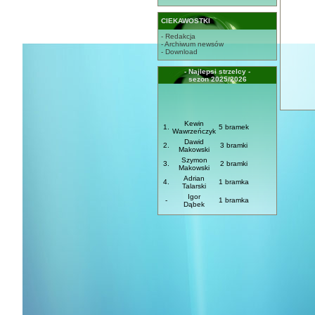
CIEKAWOSTKI
- Redakcja
- Archiwum newsów
- Download
- Najlepsi strzelcy -
sezon 2025/2026
Kewin
1.
5 bramek
Wawrzeńczyk
Dawid
2.
3 bramki
Makowski
Szymon
3.
2 bramki
Makowski
Adrian
4.
1 bramka
Talarski
Igor
-
1 bramka
Dąbek