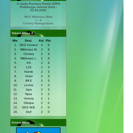
II runda Pucharu Polski DZPN
Podokręgu Jelenia Góra -
03.09.2025
MKS Włókniarz Mirsk
1 - 4
Chrobry Nowogrodziec
Tabela Klasa A
Mie.
Druż.
Kol.
Pkt.
1.
GKS Cement
2
6
2.
Włókniarz M.
2
6
3.
Chrobry
2
4
4.
Włókniarz L.
2
4
5.
KS
2
4
6.
LZS
2
3
7.
Hutnik
2
3
8.
Orzeł
2
3
9.
BKS
2
3
10.
Lechia
2
3
11.
Apis
2
3
12.
Nysa
2
2
13.
Victoria
2
1
14.
Olimpia
2
0
15.
GKS W.B.
2
0
16.
Gryf
2
0
Gmina Mirsk