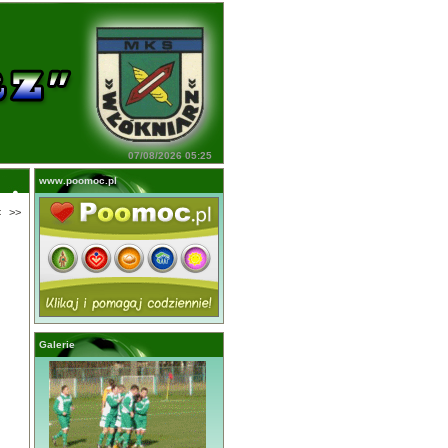
07/08/2026 05:25
www.poomoc.pl
<
>>
Galerie