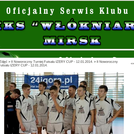
Zdjęć
>
II Noworoczny Turniej Futsalu IZERY CUP - 12.01.2014.
>
II Noworoczny
<
 Futsalu IZERY CUP - 12.01.2014.