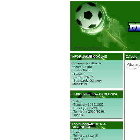
STRONA GŁÓWNA
INFORMACJE OGÓLNE
Zdjęcie
- Informacje o Klubie
Albumy 
- Zarząd Klubu
Turniej
- Statut Klubu
- Stadion
- SPONSORZY
- Standardy Ochrony
Małoletnich
SENIORZY - LIGA OKRĘGOWA
- Skład
- Transfery 2025/2026
- Strzelcy 2025/2026
- Terminarz 2025/2026
- Tabela
TRAMPKARZE - IV LIGA
OKRĘGOWA
- Skład
- Terminarz i wyniki
- Tabela