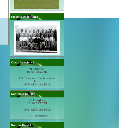
Historia Włókniarza
Ostatnia kolejka
VI kolejka -
06/07.09.2025
GKS Cement Raciborowice
9 - 1
MKS Włókniarz Mirsk
Następna kolejka
VII kolejka -
13/14.09.2025
MKS Włókniarz Mirsk
-
BKS Bolesławiec
Puchar Polski