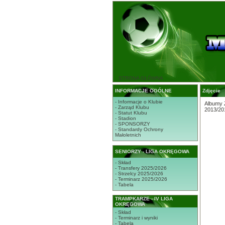
STRONA GŁÓWNA
INFORMACJE OGÓLNE
Zdjęcie
- Informacje o Klubie
Albumy 
- Zarząd Klubu
2013/20
- Statut Klubu
- Stadion
- SPONSORZY
- Standardy Ochrony
Małoletnich
SENIORZY - LIGA OKRĘGOWA
- Skład
- Transfery 2025/2026
- Strzelcy 2025/2026
- Terminarz 2025/2026
- Tabela
TRAMPKARZE - IV LIGA
OKRĘGOWA
- Skład
- Terminarz i wyniki
- Tabela