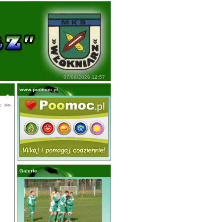
07/08/2026 12:57
www.poomoc.pl
<
>>
Galerie