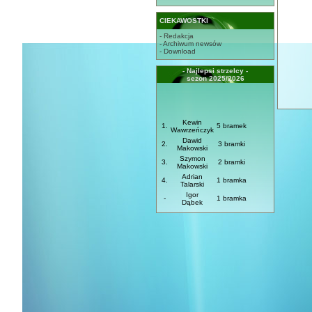
CIEKAWOSTKI
- Redakcja
- Archiwum newsów
- Download
- Najlepsi strzelcy -
sezon 2025/2026
Kewin
1.
5 bramek
Wawrzeńczyk
Dawid
2.
3 bramki
Makowski
Szymon
3.
2 bramki
Makowski
Adrian
4.
1 bramka
Talarski
Igor
-
1 bramka
Dąbek