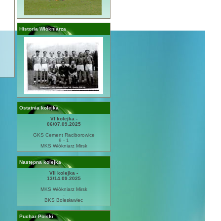
Historia Włókniarza
Ostatnia kolejka
VI kolejka -
06/07.09.2025
GKS Cement Raciborowice
9 - 1
MKS Włókniarz Mirsk
Następna kolejka
VII kolejka -
13/14.09.2025
MKS Włókniarz Mirsk
-
BKS Bolesławiec
Puchar Polski