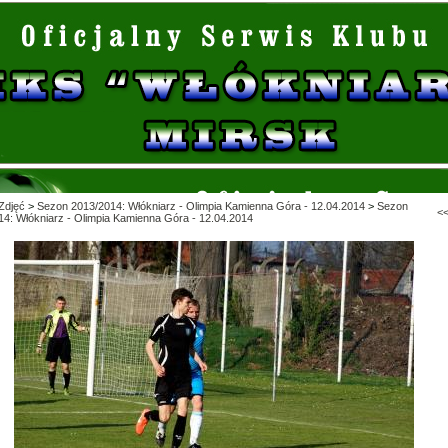
Zdjęć
>
Sezon 2013/2014: Włókniarz - Olimpia Kamienna Góra - 12.04.2014
>
Sezon
<
14: Włókniarz - Olimpia Kamienna Góra - 12.04.2014