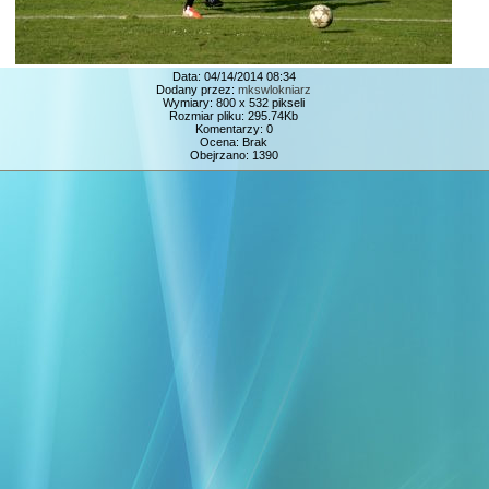
Data: 04/14/2014 08:34
Dodany przez:
mkswlokniarz
Wymiary: 800 x 532 pikseli
Rozmiar pliku: 295.74Kb
Komentarzy: 0
Ocena: Brak
Obejrzano: 1390