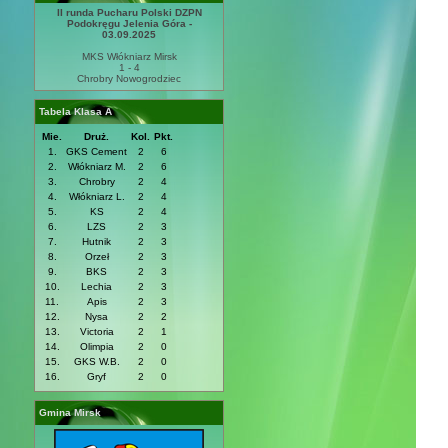
II runda Pucharu Polski DZPN
Podokręgu Jelenia Góra -
03.09.2025
MKS Włókniarz Mirsk
1 - 4
Chrobry Nowogrodziec
Tabela Klasa A
Mie.
Druż.
Kol.
Pkt.
1.
GKS Cement
2
6
2.
Włókniarz M.
2
6
3.
Chrobry
2
4
4.
Włókniarz L.
2
4
5.
KS
2
4
6.
LZS
2
3
7.
Hutnik
2
3
8.
Orzeł
2
3
9.
BKS
2
3
10.
Lechia
2
3
11.
Apis
2
3
12.
Nysa
2
2
13.
Victoria
2
1
14.
Olimpia
2
0
15.
GKS W.B.
2
0
16.
Gryf
2
0
Gmina Mirsk