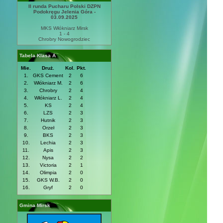
II runda Pucharu Polski DZPN
Podokręgu Jelenia Góra -
03.09.2025
MKS Włókniarz Mirsk
1 - 4
Chrobry Nowogrodziec
Tabela Klasa A
Mie.
Druż.
Kol.
Pkt.
1.
GKS Cement
2
6
2.
Włókniarz M.
2
6
3.
Chrobry
2
4
4.
Włókniarz L.
2
4
5.
KS
2
4
6.
LZS
2
3
7.
Hutnik
2
3
8.
Orzeł
2
3
9.
BKS
2
3
10.
Lechia
2
3
11.
Apis
2
3
12.
Nysa
2
2
13.
Victoria
2
1
14.
Olimpia
2
0
15.
GKS W.B.
2
0
16.
Gryf
2
0
Gmina Mirsk