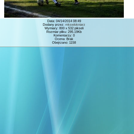
Data: 04/14/2014 08:49
Dodany przez:
mkswlokniarz
Wymiary: 800 x 532 pikseli
Rozmiar pliku: 295.19Kb
Komentarzy: 0
Ocena: Brak
Obejrzano: 1158