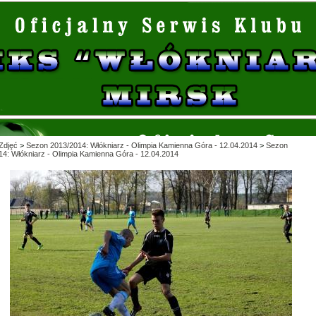
Zdjęć
>
Sezon 2013/2014: Włókniarz - Olimpia Kamienna Góra - 12.04.2014
>
Sezon
14: Włókniarz - Olimpia Kamienna Góra - 12.04.2014