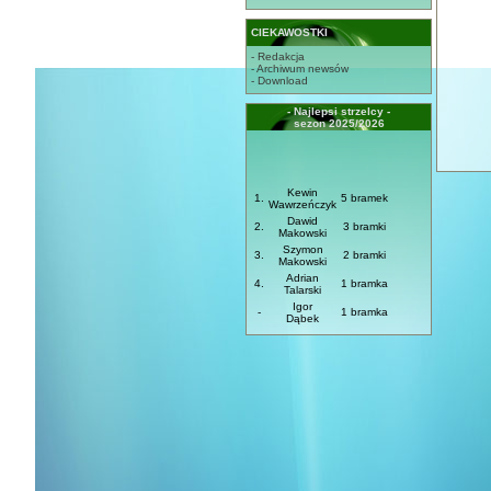
CIEKAWOSTKI
- Redakcja
- Archiwum newsów
- Download
- Najlepsi strzelcy -
sezon 2025/2026
Kewin
1.
5 bramek
Wawrzeńczyk
Dawid
2.
3 bramki
Makowski
Szymon
3.
2 bramki
Makowski
Adrian
4.
1 bramka
Talarski
Igor
-
1 bramka
Dąbek