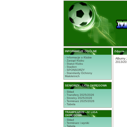
STRONA GŁÓWNA
INFORMACJE OGÓLNE
Zdjęcie
- Informacje o Klubie
Albumy 
- Zarząd Klubu
2013/20
- Statut Klubu
- Stadion
- SPONSORZY
- Standardy Ochrony
Małoletnich
SENIORZY - LIGA OKRĘGOWA
- Skład
- Transfery 2025/2026
- Strzelcy 2025/2026
- Terminarz 2025/2026
- Tabela
TRAMPKARZE - IV LIGA
OKRĘGOWA
- Skład
- Terminarz i wyniki
- Tabela