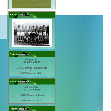
Historia Włókniarza
Ostatnia kolejka
VI kolejka -
06/07.09.2025
GKS Cement Raciborowice
9 - 1
MKS Włókniarz Mirsk
Następna kolejka
VII kolejka -
13/14.09.2025
MKS Włókniarz Mirsk
-
BKS Bolesławiec
Puchar Polski