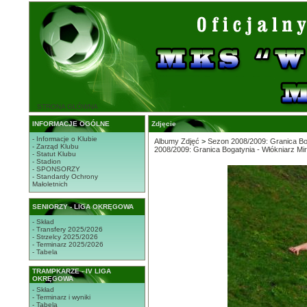
STRONA GŁÓWNA
INFORMACJE OGÓLNE
Zdjęcie
- Informacje o Klubie
Albumy Zdjęć
>
Sezon 2008/2009: Granica Bog
- Zarząd Klubu
2008/2009: Granica Bogatynia - Włókniarz Mi
- Statut Klubu
- Stadion
- SPONSORZY
- Standardy Ochrony
Małoletnich
SENIORZY - LIGA OKRĘGOWA
- Skład
- Transfery 2025/2026
- Strzelcy 2025/2026
- Terminarz 2025/2026
- Tabela
TRAMPKARZE - IV LIGA
OKRĘGOWA
- Skład
- Terminarz i wyniki
- Tabela