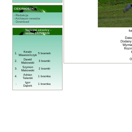
CIEKAWOSTKI
- Redakcja
- Archiwum newsów
- Download
- Najlepsi strzelcy -
fo
sezon 2025/2026
Data
Dodany
Wymiar
Rozmi
Kewin
1.
5 bramek
Wawrzeńczyk
O
Dawid
2.
3 bramki
Makowski
Szymon
3.
2 bramki
Makowski
Adrian
4.
1 bramka
Talarski
Igor
-
1 bramka
Dąbek