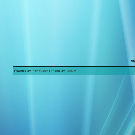
MK
Powered by
PHP-Fusion
| Theme by
Itanium