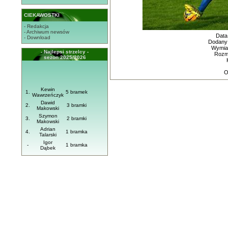
CIEKAWOSTKI
- Redakcja
- Archiwum newsów
Data
- Download
Dodany
Wymiar
- Najlepsi strzelcy -
Rozmi
sezon 2025/2026
O
Kewin
1.
5 bramek
Wawrzeńczyk
Dawid
2.
3 bramki
Makowski
Szymon
3.
2 bramki
Makowski
Adrian
4.
1 bramka
Talarski
Igor
-
1 bramka
Dąbek