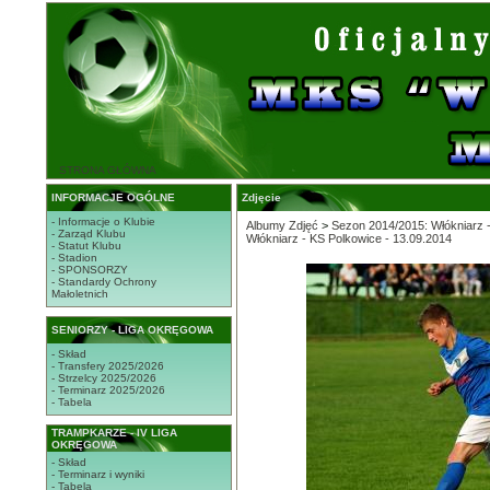
STRONA GŁÓWNA
INFORMACJE OGÓLNE
Zdjęcie
- Informacje o Klubie
Albumy Zdjęć
>
Sezon 2014/2015: Włókniarz -
- Zarząd Klubu
Włókniarz - KS Polkowice - 13.09.2014
- Statut Klubu
- Stadion
- SPONSORZY
- Standardy Ochrony
Małoletnich
SENIORZY - LIGA OKRĘGOWA
- Skład
- Transfery 2025/2026
- Strzelcy 2025/2026
- Terminarz 2025/2026
- Tabela
TRAMPKARZE - IV LIGA
OKRĘGOWA
- Skład
- Terminarz i wyniki
- Tabela