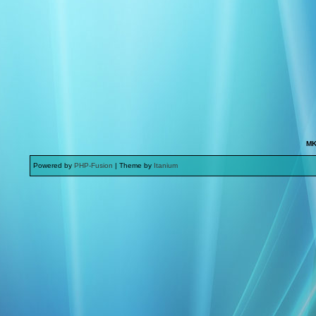
MK
Powered by
PHP-Fusion
| Theme by
Itanium