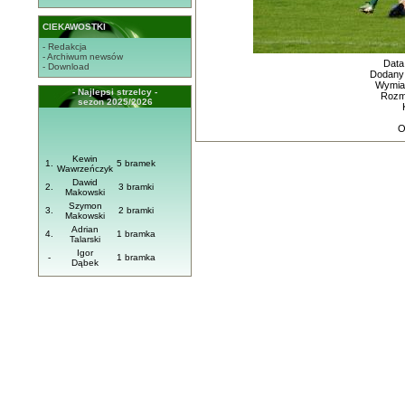
CIEKAWOSTKI
- Redakcja
- Archiwum newsów
Data
- Download
Dodany
Wymiar
- Najlepsi strzelcy -
Rozmi
sezon 2025/2026
O
Kewin
1.
5 bramek
Wawrzeńczyk
Dawid
2.
3 bramki
Makowski
Szymon
3.
2 bramki
Makowski
Adrian
4.
1 bramka
Talarski
Igor
-
1 bramka
Dąbek