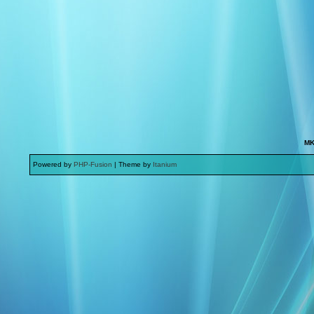
MK
Powered by
PHP-Fusion
| Theme by
Itanium