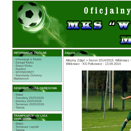
STRONA GŁÓWNA
INFORMACJE OGÓLNE
Zdjęcie
- Informacje o Klubie
Albumy Zdjęć
>
Sezon 2014/2015: Włókniarz -
- Zarząd Klubu
Włókniarz - KS Polkowice - 13.09.2014
- Statut Klubu
- Stadion
- SPONSORZY
- Standardy Ochrony
Małoletnich
SENIORZY - LIGA OKRĘGOWA
- Skład
- Transfery 2025/2026
- Strzelcy 2025/2026
- Terminarz 2025/2026
- Tabela
TRAMPKARZE - IV LIGA
OKRĘGOWA
- Skład
- Terminarz i wyniki
- Tabela