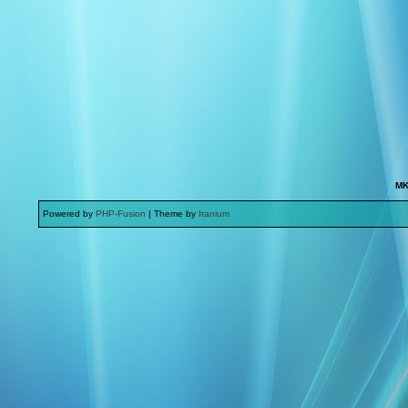
MK
Powered by
PHP-Fusion
| Theme by
Itanium