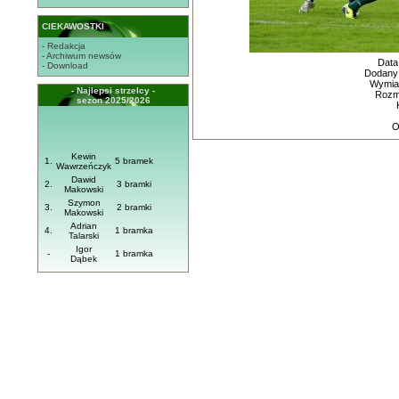
CIEKAWOSTKI
- Redakcja
- Archiwum newsów
Data
- Download
Dodany
Wymiar
- Najlepsi strzelcy -
Rozmi
sezon 2025/2026
O
Kewin
1.
5 bramek
Wawrzeńczyk
Dawid
2.
3 bramki
Makowski
Szymon
3.
2 bramki
Makowski
Adrian
4.
1 bramka
Talarski
Igor
-
1 bramka
Dąbek