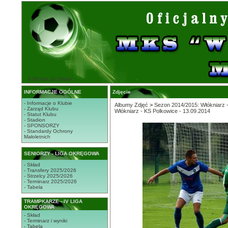
STRONA GŁÓWNA
INFORMACJE OGÓLNE
Zdjęcie
- Informacje o Klubie
Albumy Zdjęć
>
Sezon 2014/2015: Włókniarz -
- Zarząd Klubu
Włókniarz - KS Polkowice - 13.09.2014
- Statut Klubu
- Stadion
- SPONSORZY
- Standardy Ochrony
Małoletnich
SENIORZY - LIGA OKRĘGOWA
- Skład
- Transfery 2025/2026
- Strzelcy 2025/2026
- Terminarz 2025/2026
- Tabela
TRAMPKARZE - IV LIGA
OKRĘGOWA
- Skład
- Terminarz i wyniki
- Tabela