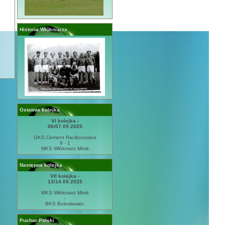
Historia Włókniarza
Ostatnia kolejka
VI kolejka -
06/07.09.2025
GKS Cement Raciborowice
9 - 1
MKS Włókniarz Mirsk
Następna kolejka
VII kolejka -
13/14.09.2025
MKS Włókniarz Mirsk
-
BKS Bolesławiec
Puchar Polski