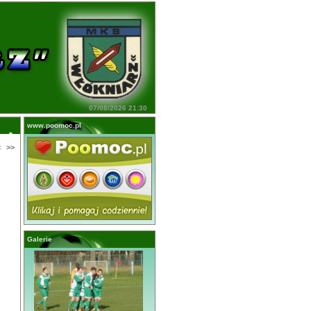
07/08/2026 21:30
www.poomoc.pl
<
>>
Galerie