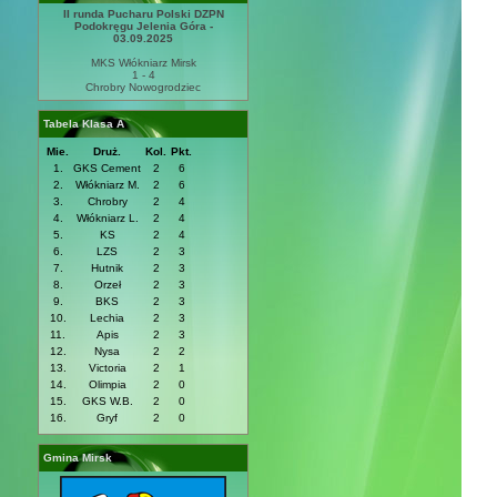
II runda Pucharu Polski DZPN
Podokręgu Jelenia Góra -
03.09.2025
MKS Włókniarz Mirsk
1 - 4
Chrobry Nowogrodziec
Tabela Klasa A
Mie.
Druż.
Kol.
Pkt.
1.
GKS Cement
2
6
2.
Włókniarz M.
2
6
3.
Chrobry
2
4
4.
Włókniarz L.
2
4
5.
KS
2
4
6.
LZS
2
3
7.
Hutnik
2
3
8.
Orzeł
2
3
9.
BKS
2
3
10.
Lechia
2
3
11.
Apis
2
3
12.
Nysa
2
2
13.
Victoria
2
1
14.
Olimpia
2
0
15.
GKS W.B.
2
0
16.
Gryf
2
0
Gmina Mirsk