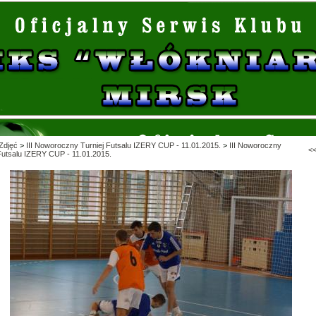
Zdjęć
>
III Noworoczny Turniej Futsalu IZERY CUP - 11.01.2015.
>
III Noworoczny
<
Futsalu IZERY CUP - 11.01.2015.