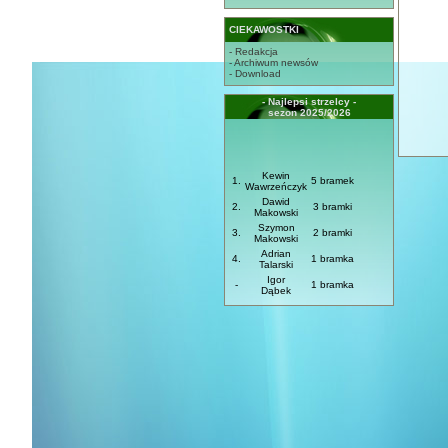
CIEKAWOSTKI
- Redakcja
- Archiwum newsów
- Download
- Najlepsi strzelcy -
sezon 2025/2026
Kewin
1.
5 bramek
Wawrzeńczyk
Dawid
2.
3 bramki
Makowski
Szymon
3.
2 bramki
Makowski
Adrian
4.
1 bramka
Talarski
Igor
-
1 bramka
Dąbek