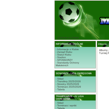
STRONA GŁÓWNA
INFORMACJE OGÓLNE
Zdjęcie
- Informacje o Klubie
Albumy 
- Zarząd Klubu
Turniej 
- Statut Klubu
- Stadion
- SPONSORZY
- Standardy Ochrony
Małoletnich
SENIORZY - LIGA OKRĘGOWA
- Skład
- Transfery 2025/2026
- Strzelcy 2025/2026
- Terminarz 2025/2026
- Tabela
TRAMPKARZE - IV LIGA
OKRĘGOWA
- Skład
- Terminarz i wyniki
- Tabela