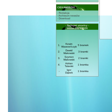
CIEKAWOSTKI
- Redakcja
- Archiwum newsów
- Download
- Najlepsi strzelcy -
sezon 2025/2026
Kewin
1.
5 bramek
Wawrzeńczyk
Dawid
2.
3 bramki
Makowski
Szymon
3.
2 bramki
Makowski
Adrian
4.
1 bramka
Talarski
Igor
-
1 bramka
Dąbek