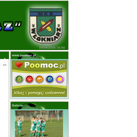
09/08/2026 16:04
www.poomoc.pl
<
>>
Galerie