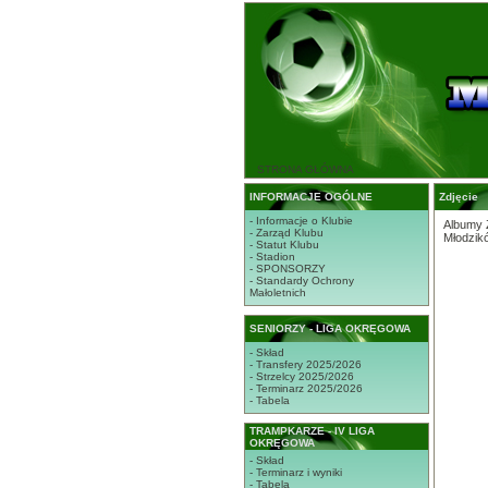
STRONA GŁÓWNA
INFORMACJE OGÓLNE
Zdjęcie
- Informacje o Klubie
Albumy 
- Zarząd Klubu
Młodzik
- Statut Klubu
- Stadion
- SPONSORZY
- Standardy Ochrony
Małoletnich
SENIORZY - LIGA OKRĘGOWA
- Skład
- Transfery 2025/2026
- Strzelcy 2025/2026
- Terminarz 2025/2026
- Tabela
TRAMPKARZE - IV LIGA
OKRĘGOWA
- Skład
- Terminarz i wyniki
- Tabela