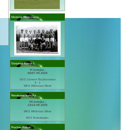
Historia Włókniarza
Ostatnia kolejka
VI kolejka -
06/07.09.2025
GKS Cement Raciborowice
9 - 1
MKS Włókniarz Mirsk
Następna kolejka
VII kolejka -
13/14.09.2025
MKS Włókniarz Mirsk
-
BKS Bolesławiec
Puchar Polski