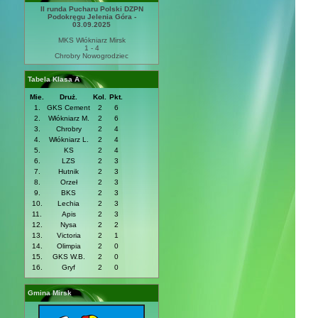
II runda Pucharu Polski DZPN
Podokręgu Jelenia Góra -
03.09.2025
MKS Włókniarz Mirsk
1 - 4
Chrobry Nowogrodziec
Tabela Klasa A
Mie.
Druż.
Kol.
Pkt.
1.
GKS Cement
2
6
2.
Włókniarz M.
2
6
3.
Chrobry
2
4
4.
Włókniarz L.
2
4
5.
KS
2
4
6.
LZS
2
3
7.
Hutnik
2
3
8.
Orzeł
2
3
9.
BKS
2
3
10.
Lechia
2
3
11.
Apis
2
3
12.
Nysa
2
2
13.
Victoria
2
1
14.
Olimpia
2
0
15.
GKS W.B.
2
0
16.
Gryf
2
0
Gmina Mirsk