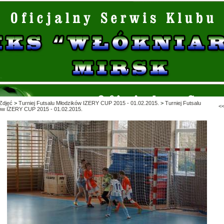
Zdjęć
>
Turniej Futsalu Młodzików IZERY CUP 2015 - 01.02.2015.
>
Turniej Futsalu
<
ów IZERY CUP 2015 - 01.02.2015.