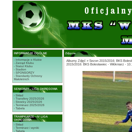
STRONA GŁÓWNA
INFORMACJE OGÓLNE
Zdjęcie
- Informacje o Klubie
Albumy Zdjęć
>
Sezon 2015/2016: BKS Bolesła
- Zarząd Klubu
2015/2016: BKS Bolesławiec - Włókniarz - 10
- Statut Klubu
- Stadion
- SPONSORZY
- Standardy Ochrony
Małoletnich
SENIORZY - LIGA OKRĘGOWA
- Skład
- Transfery 2025/2026
- Strzelcy 2025/2026
- Terminarz 2025/2026
- Tabela
TRAMPKARZE - IV LIGA
OKRĘGOWA
- Skład
- Terminarz i wyniki
- Tabela