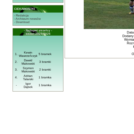
CIEKAWOSTKI
- Redakcja
- Archiwum newsów
- Download
- Najlepsi strzelcy -
Data
sezon 2025/2026
Dodany
Wymiar
Rozm
Kewin
O
1.
5 bramek
Wawrzeńczyk
Dawid
2.
3 bramki
Makowski
Szymon
3.
2 bramki
Makowski
Adrian
4.
1 bramka
Talarski
Igor
-
1 bramka
Dąbek