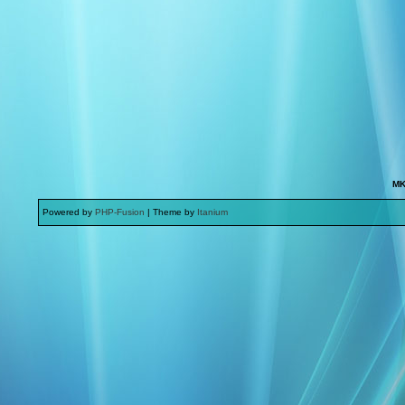
MK
Powered by
PHP-Fusion
| Theme by
Itanium