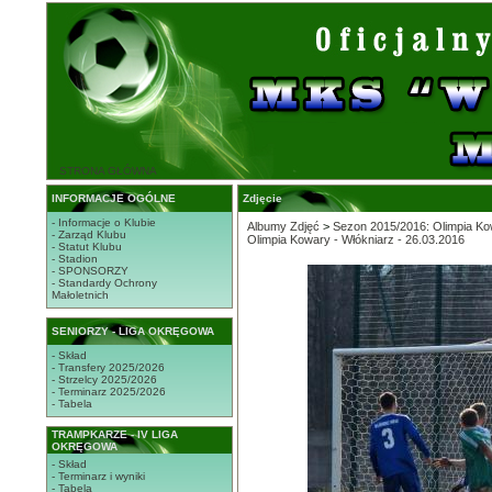
STRONA GŁÓWNA
INFORMACJE OGÓLNE
Zdjęcie
- Informacje o Klubie
Albumy Zdjęć
>
Sezon 2015/2016: Olimpia Kow
- Zarząd Klubu
Olimpia Kowary - Włókniarz - 26.03.2016
- Statut Klubu
- Stadion
- SPONSORZY
- Standardy Ochrony
Małoletnich
SENIORZY - LIGA OKRĘGOWA
- Skład
- Transfery 2025/2026
- Strzelcy 2025/2026
- Terminarz 2025/2026
- Tabela
TRAMPKARZE - IV LIGA
OKRĘGOWA
- Skład
- Terminarz i wyniki
- Tabela