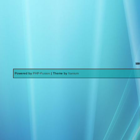
MK
Powered by
PHP-Fusion
| Theme by
Itanium