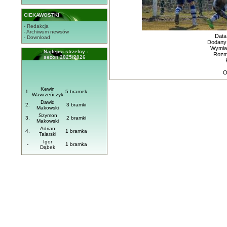
CIEKAWOSTKI
- Redakcja
- Archiwum newsów
Data
- Download
Dodany
Wymiar
- Najlepsi strzelcy -
Rozmi
sezon 2025/2026
O
Kewin
1.
5 bramek
Wawrzeńczyk
Dawid
2.
3 bramki
Makowski
Szymon
3.
2 bramki
Makowski
Adrian
4.
1 bramka
Talarski
Igor
-
1 bramka
Dąbek