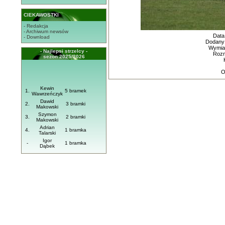
CIEKAWOSTKI
- Redakcja
- Archiwum newsów
Data
- Download
Dodany
Wymiar
- Najlepsi strzelcy -
Rozm
sezon 2025/2026
O
Kewin
1.
5 bramek
Wawrzeńczyk
Dawid
2.
3 bramki
Makowski
Szymon
3.
2 bramki
Makowski
Adrian
4.
1 bramka
Talarski
Igor
-
1 bramka
Dąbek