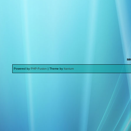
MK
Powered by
PHP-Fusion
| Theme by
Itanium