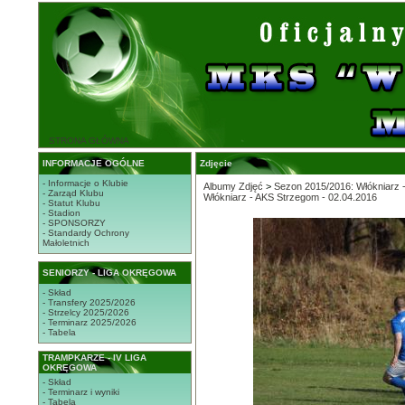
STRONA GŁÓWNA
INFORMACJE OGÓLNE
Zdjęcie
- Informacje o Klubie
Albumy Zdjęć
>
Sezon 2015/2016: Włókniarz 
- Zarząd Klubu
Włókniarz - AKS Strzegom - 02.04.2016
- Statut Klubu
- Stadion
- SPONSORZY
- Standardy Ochrony
Małoletnich
SENIORZY - LIGA OKRĘGOWA
- Skład
- Transfery 2025/2026
- Strzelcy 2025/2026
- Terminarz 2025/2026
- Tabela
TRAMPKARZE - IV LIGA
OKRĘGOWA
- Skład
- Terminarz i wyniki
- Tabela