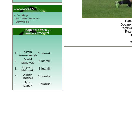
CIEKAWOSTKI
- Redakcja
- Archiwum newsów
Data
- Download
Dodany
Wymiar
- Najlepsi strzelcy -
Rozm
sezon 2025/2026
O
Kewin
1.
5 bramek
Wawrzeńczyk
Dawid
2.
3 bramki
Makowski
Szymon
3.
2 bramki
Makowski
Adrian
4.
1 bramka
Talarski
Igor
-
1 bramka
Dąbek