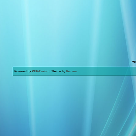
MK
Powered by
PHP-Fusion
| Theme by
Itanium