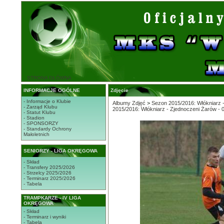
STRONA GŁÓWNA
INFORMACJE OGÓLNE
Zdjęcie
- Informacje o Klubie
Albumy Zdjęć
>
Sezon 2015/2016: Włókniarz 
- Zarząd Klubu
2015/2016: Włókniarz - Zjednoczeni Żarów - 
- Statut Klubu
- Stadion
- SPONSORZY
- Standardy Ochrony
Małoletnich
SENIORZY - LIGA OKRĘGOWA
- Skład
- Transfery 2025/2026
- Strzelcy 2025/2026
- Terminarz 2025/2026
- Tabela
TRAMPKARZE - IV LIGA
OKRĘGOWA
- Skład
- Terminarz i wyniki
- Tabela