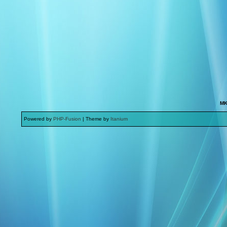
MK
Powered by
PHP-Fusion
| Theme by
Itanium