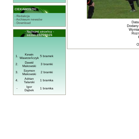
CIEKAWOSTKI
- Redakcja
- Archiwum newsów
Data
- Download
Dodany
Wymiar
- Najlepsi strzelcy -
Rozm
sezon 2025/2026
O
Kewin
1.
5 bramek
Wawrzeńczyk
Dawid
2.
3 bramki
Makowski
Szymon
3.
2 bramki
Makowski
Adrian
4.
1 bramka
Talarski
Igor
-
1 bramka
Dąbek