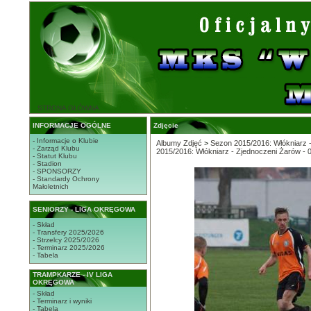
STRONA GŁÓWNA
INFORMACJE OGÓLNE
Zdjęcie
- Informacje o Klubie
Albumy Zdjęć
>
Sezon 2015/2016: Włókniarz 
- Zarząd Klubu
2015/2016: Włókniarz - Zjednoczeni Żarów - 
- Statut Klubu
- Stadion
- SPONSORZY
- Standardy Ochrony
Małoletnich
SENIORZY - LIGA OKRĘGOWA
- Skład
- Transfery 2025/2026
- Strzelcy 2025/2026
- Terminarz 2025/2026
- Tabela
TRAMPKARZE - IV LIGA
OKRĘGOWA
- Skład
- Terminarz i wyniki
- Tabela